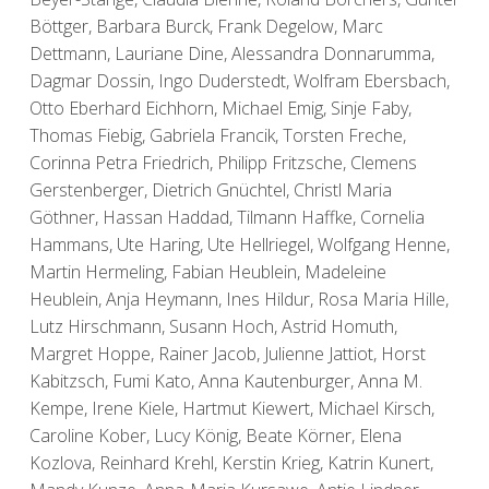
Böttger, Barbara Burck, Frank Degelow, Marc
Dettmann, Lauriane Dine, Alessandra Donnarumma,
Dagmar Dossin, Ingo Duderstedt, Wolfram Ebersbach,
Otto Eberhard Eichhorn, Michael Emig, Sinje Faby,
Thomas Fiebig, Gabriela Francik, Torsten Freche,
Corinna Petra Friedrich, Philipp Fritzsche, Clemens
Gerstenberger, Dietrich Gnüchtel, Christl Maria
Göthner, Hassan Haddad, Tilmann Haffke, Cornelia
Hammans, Ute Haring, Ute Hellriegel, Wolfgang Henne,
Martin Hermeling, Fabian Heublein, Madeleine
Heublein, Anja Heymann, Ines Hildur, Rosa Maria Hille,
Lutz Hirschmann, Susann Hoch, Astrid Homuth,
Margret Hoppe, Rainer Jacob, Julienne Jattiot, Horst
Kabitzsch, Fumi Kato, Anna Kautenburger, Anna M.
Kempe, Irene Kiele, Hartmut Kiewert, Michael Kirsch,
Caroline Kober, Lucy König, Beate Körner, Elena
Kozlova, Reinhard Krehl, Kerstin Krieg, Katrin Kunert,