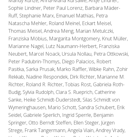
Mandy Kunze, Anna-Maria Kursawe, Antje Lindner,
Sophie Lindner, Peter Paul Lorenz, Barbara Mäder-
Ruff, Stephanie Marx, Emanuel Mathias, Petra
Natascha Mehler, Roland Meinel, Eckart Meisel,
Thomas Meisel, Andrea Meng, Marian Metulczki,
Franziska Möbius, Margarita Montgomery, Knut Müller,
Marianne Nagel, Lutz Naumann-Herbert, Franziska
Neubert, Marcel Noack, Ursula Nollau, Petra Ottkowski,
Peter Padubrin-Thomys, Diego Palacios, Robert
Pasitka, Sarka Prusak, Marko Raffler, Wibke Rahn, Zohir
Rekkab, Nadine Respondek, Dirk Richter, Marianne M.
Richter, Roland R. Richter, Tobias Rost, Gabriela Roth-
Budig, Sylvia Rudolph, Clara S. Rueprich, Catherine
Sanke, Heike Schmidt-Duderstedt, Silas Schmidt von
Wymeringhausen, Mario Schott, Sandra Schubert, Erik
Seidel, Gabriele Sperlich, Ingrid Sperrle, Benjamin
Springer, Otto Berndt Steffen, Ellen Steger, Jürgen
Strege, Frank Tangermann, Angela Viain, Andrey Vrady,