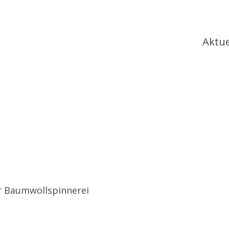
Ha
Aktue
er Baumwollspinnerei