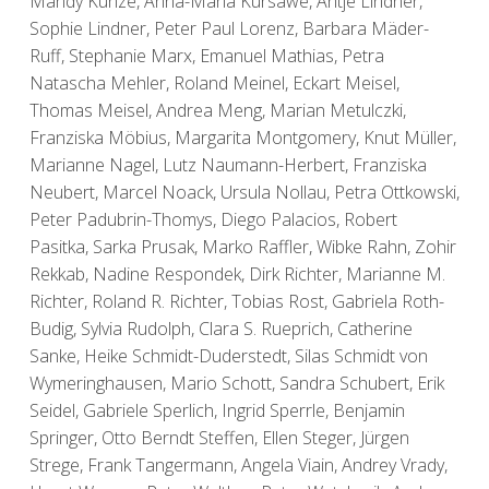
Mandy Kunze, Anna-Maria Kursawe, Antje Lindner,
Sophie Lindner, Peter Paul Lorenz, Barbara Mäder-
Ruff, Stephanie Marx, Emanuel Mathias, Petra
Natascha Mehler, Roland Meinel, Eckart Meisel,
Thomas Meisel, Andrea Meng, Marian Metulczki,
Franziska Möbius, Margarita Montgomery, Knut Müller,
Marianne Nagel, Lutz Naumann-Herbert, Franziska
Neubert, Marcel Noack, Ursula Nollau, Petra Ottkowski,
Peter Padubrin-Thomys, Diego Palacios, Robert
Pasitka, Sarka Prusak, Marko Raffler, Wibke Rahn, Zohir
Rekkab, Nadine Respondek, Dirk Richter, Marianne M.
Richter, Roland R. Richter, Tobias Rost, Gabriela Roth-
Budig, Sylvia Rudolph, Clara S. Rueprich, Catherine
Sanke, Heike Schmidt-Duderstedt, Silas Schmidt von
Wymeringhausen, Mario Schott, Sandra Schubert, Erik
Seidel, Gabriele Sperlich, Ingrid Sperrle, Benjamin
Springer, Otto Berndt Steffen, Ellen Steger, Jürgen
Strege, Frank Tangermann, Angela Viain, Andrey Vrady,