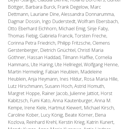
Böttger, Barbara Burck, Frank Degelow, Marc
Dettmann, Lauriane Dine, Alessandra Donnarumma,
Dagmar Dossin, Ingo Duderstedt, Wolfram Ebersbach,
Otto Eberhard Eichhorn, Michael Emig, Sinje Faby,
Thomas Fiebig, Gabriela Francik, Torsten Freche,
Corinna Petra Friedrich, Philipp Fritzsche, Clemens
Gerstenberger, Dietrich Gnüchtel, Christl Maria
Göthner, Hassan Haddad, Tilmann Haffke, Cornelia
Hammans, Ute Haring, Ute Hellriegel, Wolfgang Henne,
Martin Hermeling, Fabian Heublein, Madeleine
Heublein, Anja Heymann, Ines Hildur, Rosa Maria Hille,
Lutz Hirschmann, Susann Hoch, Astrid Homuth,
Margret Hoppe, Rainer Jacob, Julienne Jattiot, Horst
Kabitzsch, Fumi Kato, Anna Kautenburger, Anna M.
Kempe, Irene Kiele, Hartmut Kiewert, Michael Kirsch,
Caroline Kober, Lucy König, Beate Körner, Elena
Kozlova, Reinhard Krehl, Kerstin Krieg, Katrin Kunert,