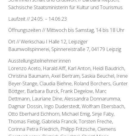
Sächsische Staatsministerin für Kultur und Tourismus
Laufzeit // 24.05. – 14.06.23
Öffnungszeiten // Mittwoch bis Samstag, 14 bis 18 Uhr
Ort // Werkschau I Halle 12, Leipziger
Baumwollspinnerei, Spinnereistraße 7, 04179 Leipzig
Ausstellungsteilnehmer:innen
Lorenzo Aceto, Harald Alff, Karl Anton, Heidi Baudrich,
Christina Baumann, Axel Bertram, Saskia Beuchel, Irene
Beyer-Stange, Claudia Biehne, Roland Borchers, Gunter
Böttger, Barbara Burck, Frank Degelow, Marc
Dettmann, Lauriane Dine, Alessandra Donnarumma,
Dagmar Dossin, Ingo Duderstedt, Wolfram Ebersbach,
Otto Eberhard Eichhorn, Michael Emig, Sinje Faby,
Thomas Fiebig, Gabriela Francik, Torsten Freche,
Corinna Petra Friedrich, Philipp Fritzsche, Clemens