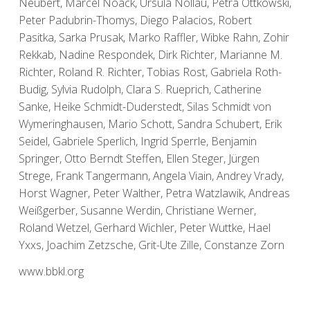
Neubert, Marcel Noack, Ursula Nollau, Petra Ottkowski,
Peter Padubrin-Thomys, Diego Palacios, Robert
Pasitka, Sarka Prusak, Marko Raffler, Wibke Rahn, Zohir
Rekkab, Nadine Respondek, Dirk Richter, Marianne M.
Richter, Roland R. Richter, Tobias Rost, Gabriela Roth-
Budig, Sylvia Rudolph, Clara S. Rueprich, Catherine
Sanke, Heike Schmidt-Duderstedt, Silas Schmidt von
Wymeringhausen, Mario Schott, Sandra Schubert, Erik
Seidel, Gabriele Sperlich, Ingrid Sperrle, Benjamin
Springer, Otto Berndt Steffen, Ellen Steger, Jürgen
Strege, Frank Tangermann, Angela Viain, Andrey Vrady,
Horst Wagner, Peter Walther, Petra Watzlawik, Andreas
Weißgerber, Susanne Werdin, Christiane Werner,
Roland Wetzel, Gerhard Wichler, Peter Wuttke, Hael
Yxxs, Joachim Zetzsche, Grit-Ute Zille, Constanze Zorn
www.bbkl.org