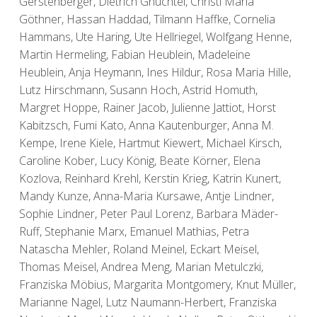
Gerstenberger, Dietrich Gnüchtel, Christl Maria
Göthner, Hassan Haddad, Tilmann Haffke, Cornelia
Hammans, Ute Haring, Ute Hellriegel, Wolfgang Henne,
Martin Hermeling, Fabian Heublein, Madeleine
Heublein, Anja Heymann, Ines Hildur, Rosa Maria Hille,
Lutz Hirschmann, Susann Hoch, Astrid Homuth,
Margret Hoppe, Rainer Jacob, Julienne Jattiot, Horst
Kabitzsch, Fumi Kato, Anna Kautenburger, Anna M.
Kempe, Irene Kiele, Hartmut Kiewert, Michael Kirsch,
Caroline Kober, Lucy König, Beate Körner, Elena
Kozlova, Reinhard Krehl, Kerstin Krieg, Katrin Kunert,
Mandy Kunze, Anna-Maria Kursawe, Antje Lindner,
Sophie Lindner, Peter Paul Lorenz, Barbara Mäder-
Ruff, Stephanie Marx, Emanuel Mathias, Petra
Natascha Mehler, Roland Meinel, Eckart Meisel,
Thomas Meisel, Andrea Meng, Marian Metulczki,
Franziska Möbius, Margarita Montgomery, Knut Müller,
Marianne Nagel, Lutz Naumann-Herbert, Franziska