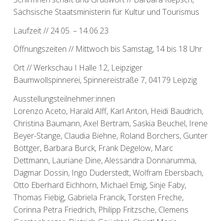
Sächsische Staatsministerin für Kultur und Tourismus
Laufzeit // 24.05. – 14.06.23
Öffnungszeiten // Mittwoch bis Samstag, 14 bis 18 Uhr
Ort // Werkschau I Halle 12, Leipziger
Baumwollspinnerei, Spinnereistraße 7, 04179 Leipzig
Ausstellungsteilnehmer:innen
Lorenzo Aceto, Harald Alff, Karl Anton, Heidi Baudrich,
Christina Baumann, Axel Bertram, Saskia Beuchel, Irene
Beyer-Stange, Claudia Biehne, Roland Borchers, Gunter
Böttger, Barbara Burck, Frank Degelow, Marc
Dettmann, Lauriane Dine, Alessandra Donnarumma,
Dagmar Dossin, Ingo Duderstedt, Wolfram Ebersbach,
Otto Eberhard Eichhorn, Michael Emig, Sinje Faby,
Thomas Fiebig, Gabriela Francik, Torsten Freche,
Corinna Petra Friedrich, Philipp Fritzsche, Clemens