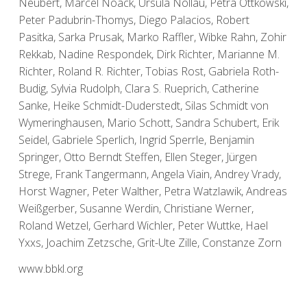
Neubert, Marcel Noack, Ursula Nollau, Petra Ottkowski,
Peter Padubrin-Thomys, Diego Palacios, Robert
Pasitka, Sarka Prusak, Marko Raffler, Wibke Rahn, Zohir
Rekkab, Nadine Respondek, Dirk Richter, Marianne M.
Richter, Roland R. Richter, Tobias Rost, Gabriela Roth-
Budig, Sylvia Rudolph, Clara S. Rueprich, Catherine
Sanke, Heike Schmidt-Duderstedt, Silas Schmidt von
Wymeringhausen, Mario Schott, Sandra Schubert, Erik
Seidel, Gabriele Sperlich, Ingrid Sperrle, Benjamin
Springer, Otto Berndt Steffen, Ellen Steger, Jürgen
Strege, Frank Tangermann, Angela Viain, Andrey Vrady,
Horst Wagner, Peter Walther, Petra Watzlawik, Andreas
Weißgerber, Susanne Werdin, Christiane Werner,
Roland Wetzel, Gerhard Wichler, Peter Wuttke, Hael
Yxxs, Joachim Zetzsche, Grit-Ute Zille, Constanze Zorn
www.bbkl.org