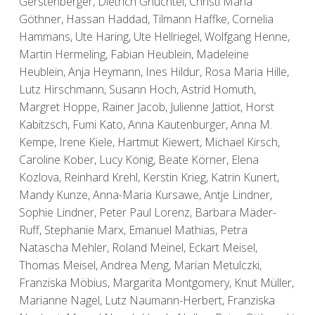
Gerstenberger, Dietrich Gnüchtel, Christl Maria
Göthner, Hassan Haddad, Tilmann Haffke, Cornelia
Hammans, Ute Haring, Ute Hellriegel, Wolfgang Henne,
Martin Hermeling, Fabian Heublein, Madeleine
Heublein, Anja Heymann, Ines Hildur, Rosa Maria Hille,
Lutz Hirschmann, Susann Hoch, Astrid Homuth,
Margret Hoppe, Rainer Jacob, Julienne Jattiot, Horst
Kabitzsch, Fumi Kato, Anna Kautenburger, Anna M.
Kempe, Irene Kiele, Hartmut Kiewert, Michael Kirsch,
Caroline Kober, Lucy König, Beate Körner, Elena
Kozlova, Reinhard Krehl, Kerstin Krieg, Katrin Kunert,
Mandy Kunze, Anna-Maria Kursawe, Antje Lindner,
Sophie Lindner, Peter Paul Lorenz, Barbara Mäder-
Ruff, Stephanie Marx, Emanuel Mathias, Petra
Natascha Mehler, Roland Meinel, Eckart Meisel,
Thomas Meisel, Andrea Meng, Marian Metulczki,
Franziska Möbius, Margarita Montgomery, Knut Müller,
Marianne Nagel, Lutz Naumann-Herbert, Franziska