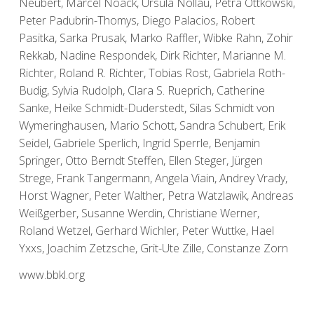
Neubert, Marcel Noack, Ursula Nollau, Petra Ottkowski,
Peter Padubrin-Thomys, Diego Palacios, Robert
Pasitka, Sarka Prusak, Marko Raffler, Wibke Rahn, Zohir
Rekkab, Nadine Respondek, Dirk Richter, Marianne M.
Richter, Roland R. Richter, Tobias Rost, Gabriela Roth-
Budig, Sylvia Rudolph, Clara S. Rueprich, Catherine
Sanke, Heike Schmidt-Duderstedt, Silas Schmidt von
Wymeringhausen, Mario Schott, Sandra Schubert, Erik
Seidel, Gabriele Sperlich, Ingrid Sperrle, Benjamin
Springer, Otto Berndt Steffen, Ellen Steger, Jürgen
Strege, Frank Tangermann, Angela Viain, Andrey Vrady,
Horst Wagner, Peter Walther, Petra Watzlawik, Andreas
Weißgerber, Susanne Werdin, Christiane Werner,
Roland Wetzel, Gerhard Wichler, Peter Wuttke, Hael
Yxxs, Joachim Zetzsche, Grit-Ute Zille, Constanze Zorn
www.bbkl.org