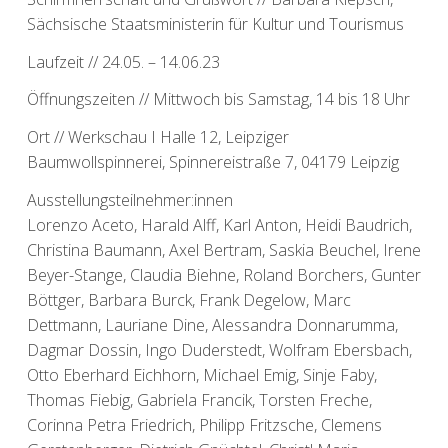
Sächsische Staatsministerin für Kultur und Tourismus
Laufzeit // 24.05. – 14.06.23
Öffnungszeiten // Mittwoch bis Samstag, 14 bis 18 Uhr
Ort // Werkschau I Halle 12, Leipziger
Baumwollspinnerei, Spinnereistraße 7, 04179 Leipzig
Ausstellungsteilnehmer:innen
Lorenzo Aceto, Harald Alff, Karl Anton, Heidi Baudrich,
Christina Baumann, Axel Bertram, Saskia Beuchel, Irene
Beyer-Stange, Claudia Biehne, Roland Borchers, Gunter
Böttger, Barbara Burck, Frank Degelow, Marc
Dettmann, Lauriane Dine, Alessandra Donnarumma,
Dagmar Dossin, Ingo Duderstedt, Wolfram Ebersbach,
Otto Eberhard Eichhorn, Michael Emig, Sinje Faby,
Thomas Fiebig, Gabriela Francik, Torsten Freche,
Corinna Petra Friedrich, Philipp Fritzsche, Clemens