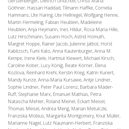
Gerstenberger, Dietrich Gnüchtel, Christl Maria
Göthner, Hassan Haddad, Tilmann Haffke, Cornelia
Hammans, Ute Haring, Ute Hellriegel, Wolfgang Henne,
Martin Hermeling, Fabian Heublein, Madeleine
Heublein, Anja Heymann, Ines Hildur, Rosa Maria Hille,
Lutz Hirschmann, Susann Hoch, Astrid Homuth,
Margret Hoppe, Rainer Jacob, Julienne Jattiot, Horst
Kabitzsch, Fumi Kato, Anna Kautenburger, Anna M.
Kempe, Irene Kiele, Hartmut Kiewert, Michael Kirsch,
Caroline Kober, Lucy König, Beate Körner, Elena
Kozlova, Reinhard Krehl, Kerstin Krieg, Katrin Kunert,
Mandy Kunze, Anna-Maria Kursawe, Antje Lindner,
Sophie Lindner, Peter Paul Lorenz, Barbara Mäder-
Ruff, Stephanie Marx, Emanuel Mathias, Petra
Natascha Mehler, Roland Meinel, Eckart Meisel,
Thomas Meisel, Andrea Meng, Marian Metulczki,
Franziska Möbius, Margarita Montgomery, Knut Müller,
Marianne Nagel, Lutz Naumann-Herbert, Franziska