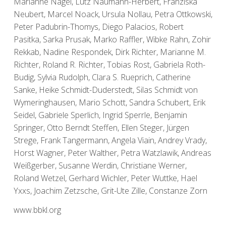
Marianne Nagel, Lutz Naumann-Herbert, Franziska
Neubert, Marcel Noack, Ursula Nollau, Petra Ottkowski,
Peter Padubrin-Thomys, Diego Palacios, Robert
Pasitka, Sarka Prusak, Marko Raffler, Wibke Rahn, Zohir
Rekkab, Nadine Respondek, Dirk Richter, Marianne M.
Richter, Roland R. Richter, Tobias Rost, Gabriela Roth-
Budig, Sylvia Rudolph, Clara S. Rueprich, Catherine
Sanke, Heike Schmidt-Duderstedt, Silas Schmidt von
Wymeringhausen, Mario Schott, Sandra Schubert, Erik
Seidel, Gabriele Sperlich, Ingrid Sperrle, Benjamin
Springer, Otto Berndt Steffen, Ellen Steger, Jürgen
Strege, Frank Tangermann, Angela Viain, Andrey Vrady,
Horst Wagner, Peter Walther, Petra Watzlawik, Andreas
Weißgerber, Susanne Werdin, Christiane Werner,
Roland Wetzel, Gerhard Wichler, Peter Wuttke, Hael
Yxxs, Joachim Zetzsche, Grit-Ute Zille, Constanze Zorn
www.bbkl.org