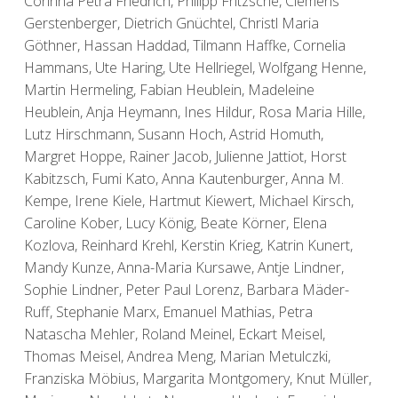
Corinna Petra Friedrich, Philipp Fritzsche, Clemens
Gerstenberger, Dietrich Gnüchtel, Christl Maria
Göthner, Hassan Haddad, Tilmann Haffke, Cornelia
Hammans, Ute Haring, Ute Hellriegel, Wolfgang Henne,
Martin Hermeling, Fabian Heublein, Madeleine
Heublein, Anja Heymann, Ines Hildur, Rosa Maria Hille,
Lutz Hirschmann, Susann Hoch, Astrid Homuth,
Margret Hoppe, Rainer Jacob, Julienne Jattiot, Horst
Kabitzsch, Fumi Kato, Anna Kautenburger, Anna M.
Kempe, Irene Kiele, Hartmut Kiewert, Michael Kirsch,
Caroline Kober, Lucy König, Beate Körner, Elena
Kozlova, Reinhard Krehl, Kerstin Krieg, Katrin Kunert,
Mandy Kunze, Anna-Maria Kursawe, Antje Lindner,
Sophie Lindner, Peter Paul Lorenz, Barbara Mäder-
Ruff, Stephanie Marx, Emanuel Mathias, Petra
Natascha Mehler, Roland Meinel, Eckart Meisel,
Thomas Meisel, Andrea Meng, Marian Metulczki,
Franziska Möbius, Margarita Montgomery, Knut Müller,