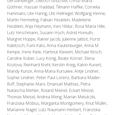
Gerstenberger, Dietrich Gnüchtel, Christl Maria
Göthner, Hassan Haddad, Tilmann Haffke, Cornelia
Hammans, Ute Haring, Ute Hellriegel, Wolfgang Henne,
Martin Hermeling, Fabian Heublein, Madeleine
Heublein, Anja Heymann, Ines Hildur, Rosa Maria Hille,
Lutz Hirschmann, Susann Hoch, Astrid Homuth,
Margret Hoppe, Rainer Jacob, Julienne Jattiot, Horst
Kabitzsch, Fumi Kato, Anna Kautenburger, Anna M.
Kempe, Irene Kiele, Hartmut Kiewert, Michael Kirsch,
Caroline Kober, Lucy König, Beate Körner, Elena
Kozlova, Reinhard Krehl, Kerstin Krieg, Katrin Kunert,
Mandy Kunze, Anna-Maria Kursawe, Antje Lindner,
Sophie Lindner, Peter Paul Lorenz, Barbara Mäder-
Ruff, Stephanie Marx, Emanuel Mathias, Petra
Natascha Mehler, Roland Meinel, Eckart Meisel,
Thomas Meisel, Andrea Meng, Marian Metulczki,
Franziska Möbius, Margarita Montgomery, Knut Müller,
Marianne Nagel, Lutz Naumann-Herbert, Franziska