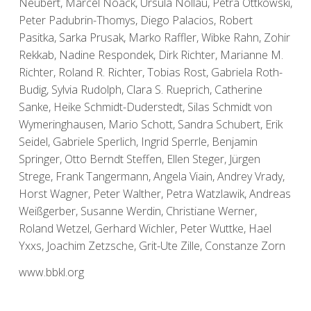
Neubert, Marcel Noack, Ursula Nollau, Petra Ottkowski,
Peter Padubrin-Thomys, Diego Palacios, Robert
Pasitka, Sarka Prusak, Marko Raffler, Wibke Rahn, Zohir
Rekkab, Nadine Respondek, Dirk Richter, Marianne M.
Richter, Roland R. Richter, Tobias Rost, Gabriela Roth-
Budig, Sylvia Rudolph, Clara S. Rueprich, Catherine
Sanke, Heike Schmidt-Duderstedt, Silas Schmidt von
Wymeringhausen, Mario Schott, Sandra Schubert, Erik
Seidel, Gabriele Sperlich, Ingrid Sperrle, Benjamin
Springer, Otto Berndt Steffen, Ellen Steger, Jürgen
Strege, Frank Tangermann, Angela Viain, Andrey Vrady,
Horst Wagner, Peter Walther, Petra Watzlawik, Andreas
Weißgerber, Susanne Werdin, Christiane Werner,
Roland Wetzel, Gerhard Wichler, Peter Wuttke, Hael
Yxxs, Joachim Zetzsche, Grit-Ute Zille, Constanze Zorn
www.bbkl.org