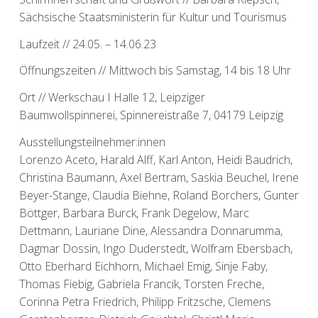
Sächsische Staatsministerin für Kultur und Tourismus
Laufzeit // 24.05. – 14.06.23
Öffnungszeiten // Mittwoch bis Samstag, 14 bis 18 Uhr
Ort // Werkschau I Halle 12, Leipziger
Baumwollspinnerei, Spinnereistraße 7, 04179 Leipzig
Ausstellungsteilnehmer:innen
Lorenzo Aceto, Harald Alff, Karl Anton, Heidi Baudrich,
Christina Baumann, Axel Bertram, Saskia Beuchel, Irene
Beyer-Stange, Claudia Biehne, Roland Borchers, Gunter
Böttger, Barbara Burck, Frank Degelow, Marc
Dettmann, Lauriane Dine, Alessandra Donnarumma,
Dagmar Dossin, Ingo Duderstedt, Wolfram Ebersbach,
Otto Eberhard Eichhorn, Michael Emig, Sinje Faby,
Thomas Fiebig, Gabriela Francik, Torsten Freche,
Corinna Petra Friedrich, Philipp Fritzsche, Clemens