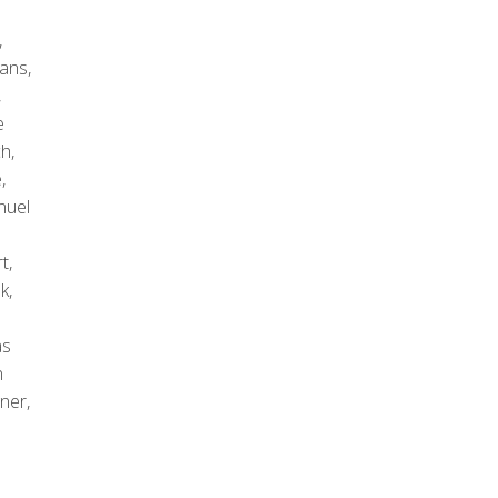
,
ans,
,
e
h,
,
nuel
t,
k,
as
n
ner,