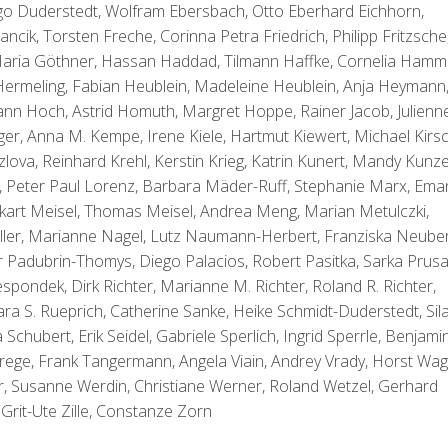
o Duderstedt, Wolfram Ebersbach, Otto Eberhard Eichhorn,
ncik, Torsten Freche, Corinna Petra Friedrich, Philipp Fritzsche
 Maria Göthner, Hassan Haddad, Tilmann Haffke, Cornelia Hamm
 Hermeling, Fabian Heublein, Madeleine Heublein, Anja Heymann
sann Hoch, Astrid Homuth, Margret Hoppe, Rainer Jacob, Julienn
ger, Anna M. Kempe, Irene Kiele, Hartmut Kiewert, Michael Kirsc
lova, Reinhard Krehl, Kerstin Krieg, Katrin Kunert, Mandy Kunze
, Peter Paul Lorenz, Barbara Mäder-Ruff, Stephanie Marx, Ema
kart Meisel, Thomas Meisel, Andrea Meng, Marian Metulczki,
ler, Marianne Nagel, Lutz Naumann-Herbert, Franziska Neuber
r Padubrin-Thomys, Diego Palacios, Robert Pasitka, Sarka Prusa
pondek, Dirk Richter, Marianne M. Richter, Roland R. Richter,
ara S. Rueprich, Catherine Sanke, Heike Schmidt-Duderstedt, Sil
hubert, Erik Seidel, Gabriele Sperlich, Ingrid Sperrle, Benjami
 Strege, Frank Tangermann, Angela Viain, Andrey Vrady, Horst Wag
r, Susanne Werdin, Christiane Werner, Roland Wetzel, Gerhard
Grit-Ute Zille, Constanze Zorn