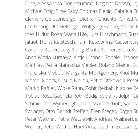
Dine, Alessandra Donnarumma, Dagmar Dossin, Ing
Michael Emig, Sinje Faby, Thomas Fiebig, Gabriela Fra
Clemens Gerstenberger, Dietrich Gnüchtel, Christl
Ute Haring, Ute Hellriegel, Wolfgang Henne, Martin
Ines Hildur, Rosa Maria Hille, Lutz Hirschmann, Su
Jattiot, Horst Kabitzsch, Fumi Kato, Anna Kautenbur
Caroline Kober, Lucy König, Beate Körner, Elena Koz
Anna-Maria Kursawe, Antje Lindner, Sophie Lindner
Mathias, Petra Natascha Mehler, Roland Meinel, Ec
Franziska Möbius, Margarita Montgomery, Knut Mül
Marcel Noack, Ursula Nollau, Petra Ottkowski, Pete
Marko Raffler, Wibke Rahn, Zohir Rekkab, Nadine Res
Tobias Rost, Gabriela Roth-Budig, Sylvia Rudolph, Cl
Schmidt von Wymeringhausen, Mario Schott, Sandra Sc
Springer, Otto Berndt Steffen, Ellen Steger, Jürgen
Peter Walther, Petra Watzlawik, Andreas Weißgerbe
Wichler, Peter Wuttke, Hael Yxxs, Joachim Zetzsche, 