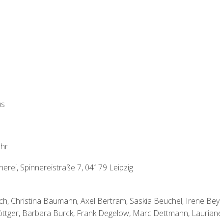
us
Uhr
nerei, Spinnereistraße 7, 04179 Leipzig
ich, Christina Baumann, Axel Bertram, Saskia Beuchel, Irene Bey
öttger, Barbara Burck, Frank Degelow, Marc Dettmann, Laurian