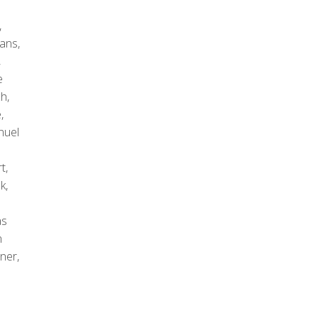
,
ans,
,
e
h,
,
nuel
t,
k,
as
n
ner,