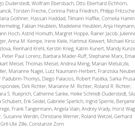
o Duderstedt, Wolfram Ebersbach, Otto Eberhard Eichhorn,
ncik, Torsten Freche, Corinna Petra Friedrich, Philipp Fritzsche
 Maria Göthner, Hassan Haddad, Tilmann Haffke, Cornelia Hamm
 Hermeling, Fabian Heublein, Madeleine Heublein, Anja Heymann
sann Hoch, Astrid Homuth, Margret Hoppe, Rainer Jacob, Julienn
ger, Anna M. Kempe, Irene Kiele, Hartmut Kiewert, Michael Kirsc
lova, Reinhard Krehl, Kerstin Krieg, Katrin Kunert, Mandy Kunze
, Peter Paul Lorenz, Barbara Mäder-Ruff, Stephanie Marx, Ema
kart Meisel, Thomas Meisel, Andrea Meng, Marian Metulczki,
ler, Marianne Nagel, Lutz Naumann-Herbert, Franziska Neuber
r Padubrin-Thomys, Diego Palacios, Robert Pasitka, Sarka Prusa
pondek, Dirk Richter, Marianne M. Richter, Roland R. Richter,
ara S. Rueprich, Catherine Sanke, Heike Schmidt-Duderstedt, Sil
hubert, Erik Seidel, Gabriele Sperlich, Ingrid Sperrle, Benjami
 Strege, Frank Tangermann, Angela Viain, Andrey Vrady, Horst Wag
r, Susanne Werdin, Christiane Werner, Roland Wetzel, Gerhard
Grit-Ute Zille, Constanze Zorn