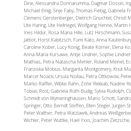
Dine, Alessandra Donnarumma, Dagmar Dossin, Ing
Michael Emig, Sinje Faby, Thomas Fiebig, Gabriela Fra
Clemens Gerstenberger, Dietrich Gnüchtel, Christl
Ute Haring, Ute Hellriegel, Wolfgang Henne, Martin
Ines Hildur, Rosa Maria Hille, Lutz Hirschmann, Su
Jattiot, Horst Kabitzsch, Fumi Kato, Anna Kautenbur
Caroline Kober, Lucy König, Beate Körner, Elena Koz
Anna-Maria Kursawe, Antje Lindner, Sophie Lindner
Mathias, Petra Natascha Mehler, Roland Meinel, Ec
Franziska Möbius, Margarita Montgomery, Knut Mül
Marcel Noack, Ursula Nollau, Petra Ottkowski, Pete
Marko Raffler, Wibke Rahn, Zohir Rekkab, Nadine Res
Tobias Rost, Gabriela Roth-Budig, Sylvia Rudolph, Cl
Schmidt von Wymeringhausen, Mario Schott, Sandra Sc
Springer, Otto Berndt Steffen, Ellen Steger, Jürgen
Peter Walther, Petra Watzlawik, Andreas Weißgerbe
Wichler, Peter Wuttke, Hael Yxxs, Joachim Zetzsche, 