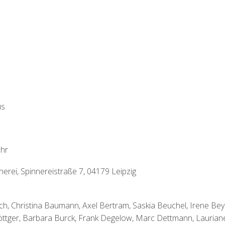
us
Uhr
nerei, Spinnereistraße 7, 04179 Leipzig
ich, Christina Baumann, Axel Bertram, Saskia Beuchel, Irene Bey
öttger, Barbara Burck, Frank Degelow, Marc Dettmann, Laurian