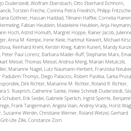
o Duderstedt, Wolfram Ebersbach, Otto Eberhard Eichhorn,
ncik, Torsten Freche, Corinna Petra Friedrich, Philipp Fritzsche
 Maria Göthner, Hassan Haddad, Tilmann Haffke, Cornelia Hamm
 Hermeling, Fabian Heublein, Madeleine Heublein, Anja Heymann
sann Hoch, Astrid Homuth, Margret Hoppe, Rainer Jacob, Julienn
ger, Anna M. Kempe, Irene Kiele, Hartmut Kiewert, Michael Kirsc
lova, Reinhard Krehl, Kerstin Krieg, Katrin Kunert, Mandy Kunze
, Peter Paul Lorenz, Barbara Mäder-Ruff, Stephanie Marx, Ema
kart Meisel, Thomas Meisel, Andrea Meng, Marian Metulczki,
ler, Marianne Nagel, Lutz Naumann-Herbert, Franziska Neuber
r Padubrin-Thomys, Diego Palacios, Robert Pasitka, Sarka Prusa
pondek, Dirk Richter, Marianne M. Richter, Roland R. Richter,
ara S. Rueprich, Catherine Sanke, Heike Schmidt-Duderstedt, Sil
hubert, Erik Seidel, Gabriele Sperlich, Ingrid Sperrle, Benjami
 Strege, Frank Tangermann, Angela Viain, Andrey Vrady, Horst Wag
r, Susanne Werdin, Christiane Werner, Roland Wetzel, Gerhard
Grit-Ute Zille, Constanze Zorn