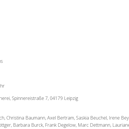
us
Uhr
nerei, Spinnereistraße 7, 04179 Leipzig
ich, Christina Baumann, Axel Bertram, Saskia Beuchel, Irene Bey
öttger, Barbara Burck, Frank Degelow, Marc Dettmann, Laurian