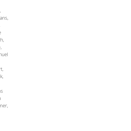
,
ans,
,
e
h,
,
nuel
t,
k,
as
n
ner,