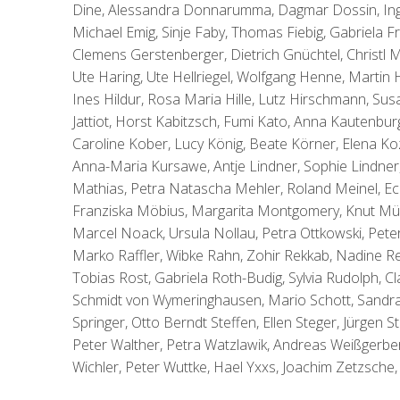
Dine, Alessandra Donnarumma, Dagmar Dossin, Ing
Michael Emig, Sinje Faby, Thomas Fiebig, Gabriela Fra
Clemens Gerstenberger, Dietrich Gnüchtel, Christl
Ute Haring, Ute Hellriegel, Wolfgang Henne, Martin
Ines Hildur, Rosa Maria Hille, Lutz Hirschmann, Su
Jattiot, Horst Kabitzsch, Fumi Kato, Anna Kautenbur
Caroline Kober, Lucy König, Beate Körner, Elena Koz
Anna-Maria Kursawe, Antje Lindner, Sophie Lindner
Mathias, Petra Natascha Mehler, Roland Meinel, Ec
Franziska Möbius, Margarita Montgomery, Knut Mül
Marcel Noack, Ursula Nollau, Petra Ottkowski, Pete
Marko Raffler, Wibke Rahn, Zohir Rekkab, Nadine Res
Tobias Rost, Gabriela Roth-Budig, Sylvia Rudolph, Cl
Schmidt von Wymeringhausen, Mario Schott, Sandra Sc
Springer, Otto Berndt Steffen, Ellen Steger, Jürgen
Peter Walther, Petra Watzlawik, Andreas Weißgerbe
Wichler, Peter Wuttke, Hael Yxxs, Joachim Zetzsche, 