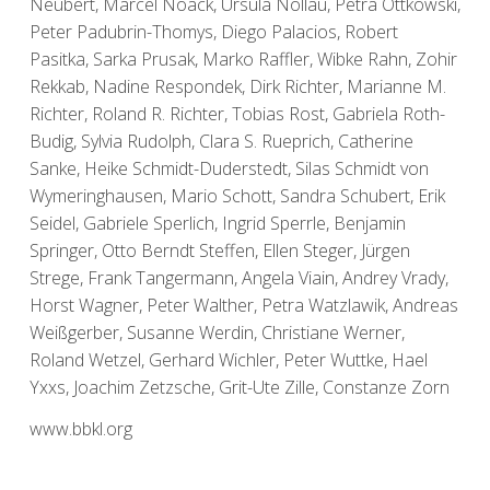
Neubert, Marcel Noack, Ursula Nollau, Petra Ottkowski,
Peter Padubrin-Thomys, Diego Palacios, Robert
Pasitka, Sarka Prusak, Marko Raffler, Wibke Rahn, Zohir
Rekkab, Nadine Respondek, Dirk Richter, Marianne M.
Richter, Roland R. Richter, Tobias Rost, Gabriela Roth-
Budig, Sylvia Rudolph, Clara S. Rueprich, Catherine
Sanke, Heike Schmidt-Duderstedt, Silas Schmidt von
Wymeringhausen, Mario Schott, Sandra Schubert, Erik
Seidel, Gabriele Sperlich, Ingrid Sperrle, Benjamin
Springer, Otto Berndt Steffen, Ellen Steger, Jürgen
Strege, Frank Tangermann, Angela Viain, Andrey Vrady,
Horst Wagner, Peter Walther, Petra Watzlawik, Andreas
Weißgerber, Susanne Werdin, Christiane Werner,
Roland Wetzel, Gerhard Wichler, Peter Wuttke, Hael
Yxxs, Joachim Zetzsche, Grit-Ute Zille, Constanze Zorn
www.bbkl.org