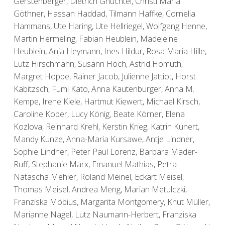
Gerstenberger, Dietrich Gnüchtel, Christl Maria
Göthner, Hassan Haddad, Tilmann Haffke, Cornelia
Hammans, Ute Haring, Ute Hellriegel, Wolfgang Henne,
Martin Hermeling, Fabian Heublein, Madeleine
Heublein, Anja Heymann, Ines Hildur, Rosa Maria Hille,
Lutz Hirschmann, Susann Hoch, Astrid Homuth,
Margret Hoppe, Rainer Jacob, Julienne Jattiot, Horst
Kabitzsch, Fumi Kato, Anna Kautenburger, Anna M.
Kempe, Irene Kiele, Hartmut Kiewert, Michael Kirsch,
Caroline Kober, Lucy König, Beate Körner, Elena
Kozlova, Reinhard Krehl, Kerstin Krieg, Katrin Kunert,
Mandy Kunze, Anna-Maria Kursawe, Antje Lindner,
Sophie Lindner, Peter Paul Lorenz, Barbara Mäder-
Ruff, Stephanie Marx, Emanuel Mathias, Petra
Natascha Mehler, Roland Meinel, Eckart Meisel,
Thomas Meisel, Andrea Meng, Marian Metulczki,
Franziska Möbius, Margarita Montgomery, Knut Müller,
Marianne Nagel, Lutz Naumann-Herbert, Franziska