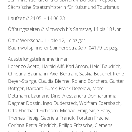
Sächsische Staatsministerin für Kultur und Tourismus
Laufzeit // 24.05. – 14.06.23
Öffnungszeiten // Mittwoch bis Samstag, 14 bis 18 Uhr
Ort // Werkschau I Halle 12, Leipziger
Baumwollspinnerei, Spinnereistraße 7, 04179 Leipzig
Ausstellungsteilnehmer:innen
Lorenzo Aceto, Harald Alff, Karl Anton, Heidi Baudrich,
Christina Baumann, Axel Bertram, Saskia Beuchel, Irene
Beyer-Stange, Claudia Biehne, Roland Borchers, Gunter
Böttger, Barbara Burck, Frank Degelow, Marc
Dettmann, Lauriane Dine, Alessandra Donnarumma,
Dagmar Dossin, Ingo Duderstedt, Wolfram Ebersbach,
Otto Eberhard Eichhorn, Michael Emig, Sinje Faby,
Thomas Fiebig, Gabriela Francik, Torsten Freche,
Corinna Petra Friedrich, Philipp Fritzsche, Clemens