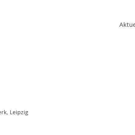
Ha
Aktue
k, Leipzig