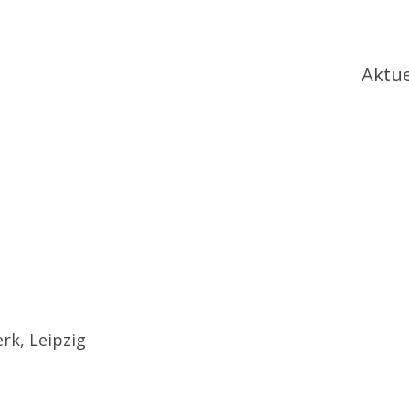
Ha
Aktue
k, Leipzig