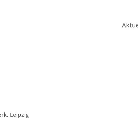
Ha
Aktue
k, Leipzig