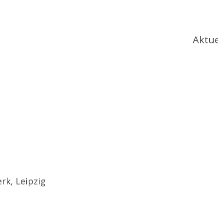
Ha
Aktue
k, Leipzig