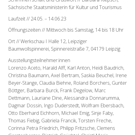
Sächsische Staatsministerin für Kultur und Tourismus
Laufzeit // 24.05. – 14.06.23
Öffnungszeiten // Mittwoch bis Samstag, 14 bis 18 Uhr
Ort // Werkschau I Halle 12, Leipziger
Baumwollspinnerei, Spinnereistraße 7, 04179 Leipzig
Ausstellungsteilnehmer:innen
Lorenzo Aceto, Harald Alff, Karl Anton, Heidi Baudrich,
Christina Baumann, Axel Bertram, Saskia Beuchel, Irene
Beyer-Stange, Claudia Biehne, Roland Borchers, Gunter
Böttger, Barbara Burck, Frank Degelow, Marc
Dettmann, Lauriane Dine, Alessandra Donnarumma,
Dagmar Dossin, Ingo Duderstedt, Wolfram Ebersbach,
Otto Eberhard Eichhorn, Michael Emig, Sinje Faby,
Thomas Fiebig, Gabriela Francik, Torsten Freche,
Corinna Petra Friedrich, Philipp Fritzsche, Clemens