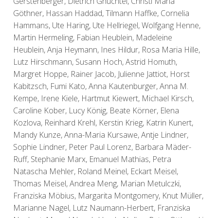
Gerstenberger, Dietrich Gnüchtel, Christl Maria
Göthner, Hassan Haddad, Tilmann Haffke, Cornelia
Hammans, Ute Haring, Ute Hellriegel, Wolfgang Henne,
Martin Hermeling, Fabian Heublein, Madeleine
Heublein, Anja Heymann, Ines Hildur, Rosa Maria Hille,
Lutz Hirschmann, Susann Hoch, Astrid Homuth,
Margret Hoppe, Rainer Jacob, Julienne Jattiot, Horst
Kabitzsch, Fumi Kato, Anna Kautenburger, Anna M.
Kempe, Irene Kiele, Hartmut Kiewert, Michael Kirsch,
Caroline Kober, Lucy König, Beate Körner, Elena
Kozlova, Reinhard Krehl, Kerstin Krieg, Katrin Kunert,
Mandy Kunze, Anna-Maria Kursawe, Antje Lindner,
Sophie Lindner, Peter Paul Lorenz, Barbara Mäder-
Ruff, Stephanie Marx, Emanuel Mathias, Petra
Natascha Mehler, Roland Meinel, Eckart Meisel,
Thomas Meisel, Andrea Meng, Marian Metulczki,
Franziska Möbius, Margarita Montgomery, Knut Müller,
Marianne Nagel, Lutz Naumann-Herbert, Franziska