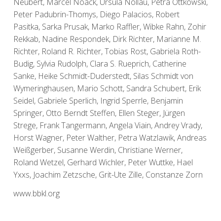
Neubert, Marcel Noack, Ursula Nollau, Petra Ottkowski,
Peter Padubrin-Thomys, Diego Palacios, Robert
Pasitka, Sarka Prusak, Marko Raffler, Wibke Rahn, Zohir
Rekkab, Nadine Respondek, Dirk Richter, Marianne M.
Richter, Roland R. Richter, Tobias Rost, Gabriela Roth-
Budig, Sylvia Rudolph, Clara S. Rueprich, Catherine
Sanke, Heike Schmidt-Duderstedt, Silas Schmidt von
Wymeringhausen, Mario Schott, Sandra Schubert, Erik
Seidel, Gabriele Sperlich, Ingrid Sperrle, Benjamin
Springer, Otto Berndt Steffen, Ellen Steger, Jürgen
Strege, Frank Tangermann, Angela Viain, Andrey Vrady,
Horst Wagner, Peter Walther, Petra Watzlawik, Andreas
Weißgerber, Susanne Werdin, Christiane Werner,
Roland Wetzel, Gerhard Wichler, Peter Wuttke, Hael
Yxxs, Joachim Zetzsche, Grit-Ute Zille, Constanze Zorn
www.bbkl.org