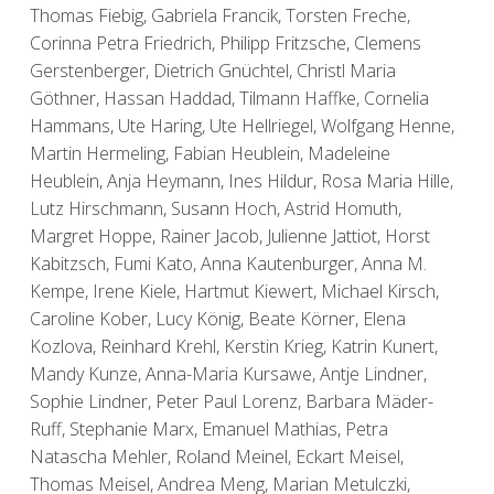
Thomas Fiebig, Gabriela Francik, Torsten Freche,
Corinna Petra Friedrich, Philipp Fritzsche, Clemens
Gerstenberger, Dietrich Gnüchtel, Christl Maria
Göthner, Hassan Haddad, Tilmann Haffke, Cornelia
Hammans, Ute Haring, Ute Hellriegel, Wolfgang Henne,
Martin Hermeling, Fabian Heublein, Madeleine
Heublein, Anja Heymann, Ines Hildur, Rosa Maria Hille,
Lutz Hirschmann, Susann Hoch, Astrid Homuth,
Margret Hoppe, Rainer Jacob, Julienne Jattiot, Horst
Kabitzsch, Fumi Kato, Anna Kautenburger, Anna M.
Kempe, Irene Kiele, Hartmut Kiewert, Michael Kirsch,
Caroline Kober, Lucy König, Beate Körner, Elena
Kozlova, Reinhard Krehl, Kerstin Krieg, Katrin Kunert,
Mandy Kunze, Anna-Maria Kursawe, Antje Lindner,
Sophie Lindner, Peter Paul Lorenz, Barbara Mäder-
Ruff, Stephanie Marx, Emanuel Mathias, Petra
Natascha Mehler, Roland Meinel, Eckart Meisel,
Thomas Meisel, Andrea Meng, Marian Metulczki,