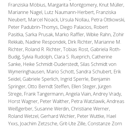
Franziska Möbius, Margarita Montgomery, Knut Müller,
Marianne Nagel, Lutz Naumann-Herbert, Franziska
Neubert, Marcel Noack, Ursula Nollau, Petra Ottkowski,
Peter Padubrin-Thomys, Diego Palacios, Robert
Pasitka, Sarka Prusak, Marko Raffler, Wibke Rahn, Zohir
Rekkab, Nadine Respondek, Dirk Richter, Marianne M.
Richter, Roland R. Richter, Tobias Rost, Gabriela Roth-
Budig, Sylvia Rudolph, Clara S. Rueprich, Catherine
Sanke, Heike Schmidt-Duderstedt, Silas Schmidt von
Wymeringhausen, Mario Schott, Sandra Schubert, Erik
Seidel, Gabriele Sperlich, Ingrid Sperrle, Benjamin
Springer, Otto Berndt Steffen, Ellen Steger, Jürgen
Strege, Frank Tangermann, Angela Viain, Andrey Vrady,
Horst Wagner, Peter Walther, Petra Watzlawik, Andreas
Weißgerber, Susanne Werdin, Christiane Werner,
Roland Wetzel, Gerhard Wichler, Peter Wuttke, Hael
Yxxs, Joachim Zetzsche, Grit-Ute Zille, Constanze Zorn