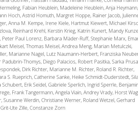
 Maria Göthner, Hassan Haddad, Tilmann Haffke, Cornelia Hamm
 Hermeling, Fabian Heublein, Madeleine Heublein, Anja Heymann
sann Hoch, Astrid Homuth, Margret Hoppe, Rainer Jacob, Julienn
ger, Anna M. Kempe, Irene Kiele, Hartmut Kiewert, Michael Kirsc
lova, Reinhard Krehl, Kerstin Krieg, Katrin Kunert, Mandy Kunze
, Peter Paul Lorenz, Barbara Mäder-Ruff, Stephanie Marx, Ema
kart Meisel, Thomas Meisel, Andrea Meng, Marian Metulczki,
ler, Marianne Nagel, Lutz Naumann-Herbert, Franziska Neuber
r Padubrin-Thomys, Diego Palacios, Robert Pasitka, Sarka Prusa
pondek, Dirk Richter, Marianne M. Richter, Roland R. Richter,
ara S. Rueprich, Catherine Sanke, Heike Schmidt-Duderstedt, Sil
hubert, Erik Seidel, Gabriele Sperlich, Ingrid Sperrle, Benjami
 Strege, Frank Tangermann, Angela Viain, Andrey Vrady, Horst Wag
r, Susanne Werdin, Christiane Werner, Roland Wetzel, Gerhard
Grit-Ute Zille, Constanze Zorn