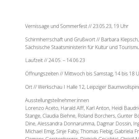
Vernissage und Sommerfest // 23.05.23, 19 Uhr
Schirmherrschaft und Grußwort // Barbara Klepsch,
Sächsische Staatsministerin für Kultur und Tourism
Laufzeit // 24.05. – 14.06.23
Öffnungszeiten // Mittwoch bis Samstag, 14 bis 18 
Ort // Werkschau I Halle 12, Leipziger Baumwollspin
Ausstellungsteilnehmer:innen
Lorenzo Aceto, Harald Alff, Karl Anton, Heidi Baudr
Stange, Claudia Biehne, Roland Borchers, Gunter B
Dine, Alessandra Donnarumma, Dagmar Dossin, Ing
Michael Emig, Sinje Faby, Thomas Fiebig, Gabriela Fra