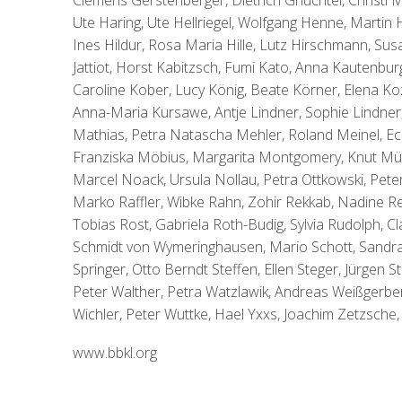
Clemens Gerstenberger, Dietrich Gnüchtel, Christl
Ute Haring, Ute Hellriegel, Wolfgang Henne, Martin
Ines Hildur, Rosa Maria Hille, Lutz Hirschmann, Su
Jattiot, Horst Kabitzsch, Fumi Kato, Anna Kautenbur
Caroline Kober, Lucy König, Beate Körner, Elena Koz
Anna-Maria Kursawe, Antje Lindner, Sophie Lindner
Mathias, Petra Natascha Mehler, Roland Meinel, Ec
Franziska Möbius, Margarita Montgomery, Knut Mül
Marcel Noack, Ursula Nollau, Petra Ottkowski, Pete
Marko Raffler, Wibke Rahn, Zohir Rekkab, Nadine Res
Tobias Rost, Gabriela Roth-Budig, Sylvia Rudolph, Cl
Schmidt von Wymeringhausen, Mario Schott, Sandra Sc
Springer, Otto Berndt Steffen, Ellen Steger, Jürgen
Peter Walther, Petra Watzlawik, Andreas Weißgerbe
Wichler, Peter Wuttke, Hael Yxxs, Joachim Zetzsche, 
www.bbkl.org