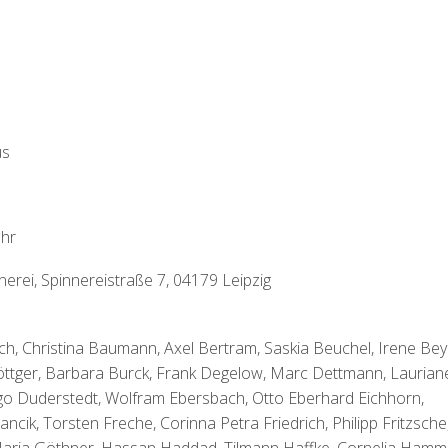
us
Uhr
nerei, Spinnereistraße 7, 04179 Leipzig
ich, Christina Baumann, Axel Bertram, Saskia Beuchel, Irene Bey
öttger, Barbara Burck, Frank Degelow, Marc Dettmann, Laurian
o Duderstedt, Wolfram Ebersbach, Otto Eberhard Eichhorn,
ncik, Torsten Freche, Corinna Petra Friedrich, Philipp Fritzsche