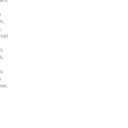
ans,
,
e
h,
,
nuel
t,
k,
as
n
ner,