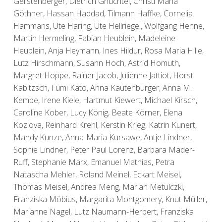
Gerstenberger, Dietrich Gnüchtel, Christl Maria
Göthner, Hassan Haddad, Tilmann Haffke, Cornelia
Hammans, Ute Haring, Ute Hellriegel, Wolfgang Henne,
Martin Hermeling, Fabian Heublein, Madeleine
Heublein, Anja Heymann, Ines Hildur, Rosa Maria Hille,
Lutz Hirschmann, Susann Hoch, Astrid Homuth,
Margret Hoppe, Rainer Jacob, Julienne Jattiot, Horst
Kabitzsch, Fumi Kato, Anna Kautenburger, Anna M.
Kempe, Irene Kiele, Hartmut Kiewert, Michael Kirsch,
Caroline Kober, Lucy König, Beate Körner, Elena
Kozlova, Reinhard Krehl, Kerstin Krieg, Katrin Kunert,
Mandy Kunze, Anna-Maria Kursawe, Antje Lindner,
Sophie Lindner, Peter Paul Lorenz, Barbara Mäder-
Ruff, Stephanie Marx, Emanuel Mathias, Petra
Natascha Mehler, Roland Meinel, Eckart Meisel,
Thomas Meisel, Andrea Meng, Marian Metulczki,
Franziska Möbius, Margarita Montgomery, Knut Müller,
Marianne Nagel, Lutz Naumann-Herbert, Franziska