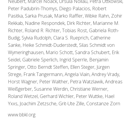
Neubert, Marcel Noack, Ursula Nollau, Petra Ottkowski,
Peter Padubrin-Thomys, Diego Palacios, Robert
Pasitka, Sarka Prusak, Marko Raffler, Wibke Rahn, Zohir
Rekkab, Nadine Respondek, Dirk Richter, Marianne M.
Richter, Roland R. Richter, Tobias Rost, Gabriela Roth-
Budig, Sylvia Rudolph, Clara S. Rueprich, Catherine
Sanke, Heike Schmidt-Duderstedt, Silas Schmidt von
Wymeringhausen, Mario Schott, Sandra Schubert, Erik
Seidel, Gabriele Sperlich, Ingrid Sperrle, Benjamin
Springer, Otto Berndt Steffen, Ellen Steger, Jürgen
Strege, Frank Tangermann, Angela Viain, Andrey Vrady,
Horst Wagner, Peter Walther, Petra Watzlawik, Andreas
Weißgerber, Susanne Werdin, Christiane Werner,
Roland Wetzel, Gerhard Wichler, Peter Wuttke, Hael
Yxxs, Joachim Zetzsche, Grit-Ute Zille, Constanze Zorn
www.bbkl.org