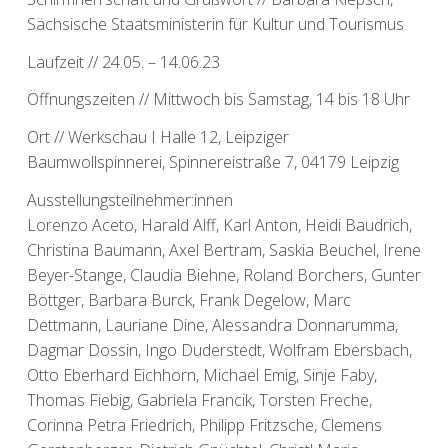
Sächsische Staatsministerin für Kultur und Tourismus
Laufzeit // 24.05. – 14.06.23
Öffnungszeiten // Mittwoch bis Samstag, 14 bis 18 Uhr
Ort // Werkschau I Halle 12, Leipziger
Baumwollspinnerei, Spinnereistraße 7, 04179 Leipzig
Ausstellungsteilnehmer:innen
Lorenzo Aceto, Harald Alff, Karl Anton, Heidi Baudrich,
Christina Baumann, Axel Bertram, Saskia Beuchel, Irene
Beyer-Stange, Claudia Biehne, Roland Borchers, Gunter
Böttger, Barbara Burck, Frank Degelow, Marc
Dettmann, Lauriane Dine, Alessandra Donnarumma,
Dagmar Dossin, Ingo Duderstedt, Wolfram Ebersbach,
Otto Eberhard Eichhorn, Michael Emig, Sinje Faby,
Thomas Fiebig, Gabriela Francik, Torsten Freche,
Corinna Petra Friedrich, Philipp Fritzsche, Clemens