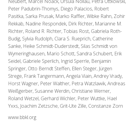
Neubert, Marcel Noack, Ursula Nollau, Petra Ottkowski,
Peter Padubrin-Thomys, Diego Palacios, Robert
Pasitka, Sarka Prusak, Marko Raffler, Wibke Rahn, Zohir
Rekkab, Nadine Respondek, Dirk Richter, Marianne M.
Richter, Roland R. Richter, Tobias Rost, Gabriela Roth-
Budig, Sylvia Rudolph, Clara S. Rueprich, Catherine
Sanke, Heike Schmidt-Duderstedt, Silas Schmidt von
Wymeringhausen, Mario Schott, Sandra Schubert, Erik
Seidel, Gabriele Sperlich, Ingrid Sperrle, Benjamin
Springer, Otto Berndt Steffen, Ellen Steger, Jürgen
Strege, Frank Tangermann, Angela Viain, Andrey Vrady,
Horst Wagner, Peter Walther, Petra Watzlawik, Andreas
Weißgerber, Susanne Werdin, Christiane Werner,
Roland Wetzel, Gerhard Wichler, Peter Wuttke, Hael
Yxxs, Joachim Zetzsche, Grit-Ute Zille, Constanze Zorn
www.bbkl.org