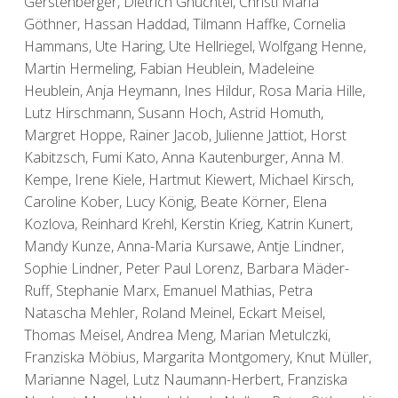
Gerstenberger, Dietrich Gnüchtel, Christl Maria
Göthner, Hassan Haddad, Tilmann Haffke, Cornelia
Hammans, Ute Haring, Ute Hellriegel, Wolfgang Henne,
Martin Hermeling, Fabian Heublein, Madeleine
Heublein, Anja Heymann, Ines Hildur, Rosa Maria Hille,
Lutz Hirschmann, Susann Hoch, Astrid Homuth,
Margret Hoppe, Rainer Jacob, Julienne Jattiot, Horst
Kabitzsch, Fumi Kato, Anna Kautenburger, Anna M.
Kempe, Irene Kiele, Hartmut Kiewert, Michael Kirsch,
Caroline Kober, Lucy König, Beate Körner, Elena
Kozlova, Reinhard Krehl, Kerstin Krieg, Katrin Kunert,
Mandy Kunze, Anna-Maria Kursawe, Antje Lindner,
Sophie Lindner, Peter Paul Lorenz, Barbara Mäder-
Ruff, Stephanie Marx, Emanuel Mathias, Petra
Natascha Mehler, Roland Meinel, Eckart Meisel,
Thomas Meisel, Andrea Meng, Marian Metulczki,
Franziska Möbius, Margarita Montgomery, Knut Müller,
Marianne Nagel, Lutz Naumann-Herbert, Franziska