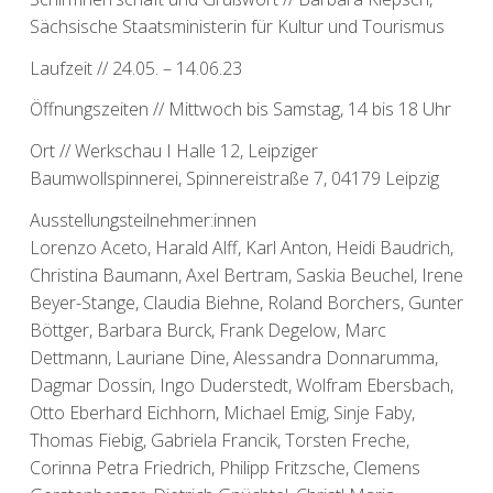
Sächsische Staatsministerin für Kultur und Tourismus
Laufzeit // 24.05. – 14.06.23
Öffnungszeiten // Mittwoch bis Samstag, 14 bis 18 Uhr
Ort // Werkschau I Halle 12, Leipziger
Baumwollspinnerei, Spinnereistraße 7, 04179 Leipzig
Ausstellungsteilnehmer:innen
Lorenzo Aceto, Harald Alff, Karl Anton, Heidi Baudrich,
Christina Baumann, Axel Bertram, Saskia Beuchel, Irene
Beyer-Stange, Claudia Biehne, Roland Borchers, Gunter
Böttger, Barbara Burck, Frank Degelow, Marc
Dettmann, Lauriane Dine, Alessandra Donnarumma,
Dagmar Dossin, Ingo Duderstedt, Wolfram Ebersbach,
Otto Eberhard Eichhorn, Michael Emig, Sinje Faby,
Thomas Fiebig, Gabriela Francik, Torsten Freche,
Corinna Petra Friedrich, Philipp Fritzsche, Clemens