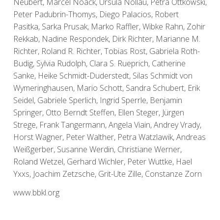
Neubert, Marcel Noack, Ursula Nollau, Petra Ottkowski,
Peter Padubrin-Thomys, Diego Palacios, Robert
Pasitka, Sarka Prusak, Marko Raffler, Wibke Rahn, Zohir
Rekkab, Nadine Respondek, Dirk Richter, Marianne M.
Richter, Roland R. Richter, Tobias Rost, Gabriela Roth-
Budig, Sylvia Rudolph, Clara S. Rueprich, Catherine
Sanke, Heike Schmidt-Duderstedt, Silas Schmidt von
Wymeringhausen, Mario Schott, Sandra Schubert, Erik
Seidel, Gabriele Sperlich, Ingrid Sperrle, Benjamin
Springer, Otto Berndt Steffen, Ellen Steger, Jürgen
Strege, Frank Tangermann, Angela Viain, Andrey Vrady,
Horst Wagner, Peter Walther, Petra Watzlawik, Andreas
Weißgerber, Susanne Werdin, Christiane Werner,
Roland Wetzel, Gerhard Wichler, Peter Wuttke, Hael
Yxxs, Joachim Zetzsche, Grit-Ute Zille, Constanze Zorn
www.bbkl.org