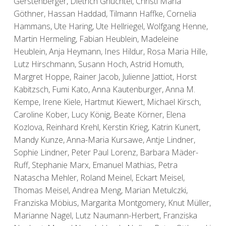
Gerstenberger, Dietrich Gnüchtel, Christl Maria
Göthner, Hassan Haddad, Tilmann Haffke, Cornelia
Hammans, Ute Haring, Ute Hellriegel, Wolfgang Henne,
Martin Hermeling, Fabian Heublein, Madeleine
Heublein, Anja Heymann, Ines Hildur, Rosa Maria Hille,
Lutz Hirschmann, Susann Hoch, Astrid Homuth,
Margret Hoppe, Rainer Jacob, Julienne Jattiot, Horst
Kabitzsch, Fumi Kato, Anna Kautenburger, Anna M.
Kempe, Irene Kiele, Hartmut Kiewert, Michael Kirsch,
Caroline Kober, Lucy König, Beate Körner, Elena
Kozlova, Reinhard Krehl, Kerstin Krieg, Katrin Kunert,
Mandy Kunze, Anna-Maria Kursawe, Antje Lindner,
Sophie Lindner, Peter Paul Lorenz, Barbara Mäder-
Ruff, Stephanie Marx, Emanuel Mathias, Petra
Natascha Mehler, Roland Meinel, Eckart Meisel,
Thomas Meisel, Andrea Meng, Marian Metulczki,
Franziska Möbius, Margarita Montgomery, Knut Müller,
Marianne Nagel, Lutz Naumann-Herbert, Franziska