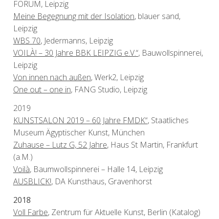
FORUM, Leipzig
Meine Begegnung mit der Isolation
, blauer sand,
Leipzig
WBS 70
, Jedermanns, Leipzig
VOILÀ! – 30 Jahre BBK LEIPZIG e.V.“
, Bauwollspinnerei,
Leipzig
Von innen nach außen
, Werk2, Leipzig
One out – one in
, FANG Studio, Leipzig
2019
KUNSTSALON 2019 – 60 Jahre FMDK“
, Staatliches
Museum Ägyptischer Kunst, München
Zuhause – Lutz G, 52 Jahre
, Haus St Martin, Frankfurt
(a.M.)
Voilà
, Baumwollspinnerei – Halle 14, Leipzig
AUSBLICK!
, DA Kunsthaus, Gravenhorst
2018
Voll Farbe
, Zentrum für Aktuelle Kunst, Berlin (Katalog)