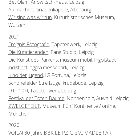
Bet Olam
, Ariowitsch-Haus, Leipzig
Aufmachen
, Gnadenkapelle, Altenburg
Wir sind was wir tun
, Kulturhistorisches Museum,
Wurzen
2021
Ereignis Fotografie
, Tapetenwerk, Leipzig
Die Kuratierenden
, Fang Studio, Leipzig
Die Kunst des Parkens
, museum mobil, Ingolstadt
indistinct
, aggra messepark, Leipizg
Kino der Jugend
, IG Fortuna, Leipzig
Schönefelder Streifzüge
, krudebude, Lepizig
DTT 10.0
, Tapetenwerk, Lepizig
Festival der Toten Bäume
, Nonnenholz, Auwald Leipzig
ZWEI:GETEILT
, Museum Fünf Kontinente / online,
München
2020
VOILA! 30 Jahre BBK LEIPZIG e.V.
, MÄDLER ART