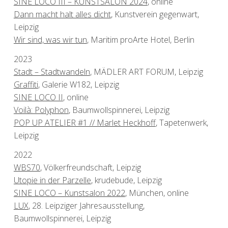
SINE LOCO III – KUNSTSALON 2024
, online
Dann macht halt alles dicht
, Kunstverein gegenwart,
Leipzig
Wir sind, was wir tun
, Maritim proArte Hotel, Berlin
2023
Stadt – Stadtwandeln
, MÄDLER ART FORUM, Leipzig
Graffiti
, Galerie W182, Leipzig
SINE LOCO II
, online
Voilà: Polyphon
, Baumwollspinnerei, Leipzig
POP UP ATELIER #1 // Marlet Heckhoff
, Tapetenwerk,
Leipzig
2022
WBS70
, Völkerfreundschaft, Leipzig
Utopie in der Parzelle
, krudebude, Leipzig
SINE LOCO – Kunstsalon 2022
, München, online
LUX
, 28. Leipziger Jahresausstellung,
Baumwollspinnerei, Leipzig