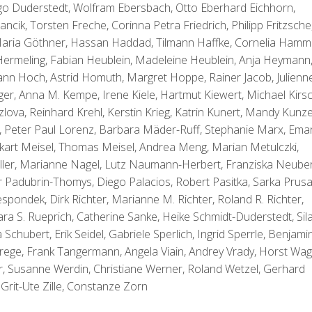
o Duderstedt, Wolfram Ebersbach, Otto Eberhard Eichhorn,
ncik, Torsten Freche, Corinna Petra Friedrich, Philipp Fritzsche
 Maria Göthner, Hassan Haddad, Tilmann Haffke, Cornelia Hamm
 Hermeling, Fabian Heublein, Madeleine Heublein, Anja Heymann
sann Hoch, Astrid Homuth, Margret Hoppe, Rainer Jacob, Julienn
ger, Anna M. Kempe, Irene Kiele, Hartmut Kiewert, Michael Kirsc
lova, Reinhard Krehl, Kerstin Krieg, Katrin Kunert, Mandy Kunze
, Peter Paul Lorenz, Barbara Mäder-Ruff, Stephanie Marx, Ema
kart Meisel, Thomas Meisel, Andrea Meng, Marian Metulczki,
ler, Marianne Nagel, Lutz Naumann-Herbert, Franziska Neuber
r Padubrin-Thomys, Diego Palacios, Robert Pasitka, Sarka Prusa
pondek, Dirk Richter, Marianne M. Richter, Roland R. Richter,
ara S. Rueprich, Catherine Sanke, Heike Schmidt-Duderstedt, Sil
hubert, Erik Seidel, Gabriele Sperlich, Ingrid Sperrle, Benjami
 Strege, Frank Tangermann, Angela Viain, Andrey Vrady, Horst Wag
r, Susanne Werdin, Christiane Werner, Roland Wetzel, Gerhard
Grit-Ute Zille, Constanze Zorn