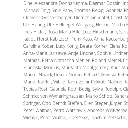
Dine, Alessandra Donnarumma, Dagmar Dossin, Ing
Michael Emig, Sinje Faby, Thomas Fiebig, Gabriela Fra
Clemens Gerstenberger, Dietrich Gnüchtel, Christl
Ute Haring, Ute Hellriegel, Wolfgang Henne, Martin
Ines Hildur, Rosa Maria Hille, Lutz Hirschmann, Su
Jattiot, Horst Kabitzsch, Fumi Kato, Anna Kautenbur
Caroline Kober, Lucy König, Beate Körner, Elena Koz
Anna-Maria Kursawe, Antje Lindner, Sophie Lindner
Mathias, Petra Natascha Mehler, Roland Meinel, Ec
Franziska Möbius, Margarita Montgomery, Knut Mül
Marcel Noack, Ursula Nollau, Petra Ottkowski, Pete
Marko Raffler, Wibke Rahn, Zohir Rekkab, Nadine Res
Tobias Rost, Gabriela Roth-Budig, Sylvia Rudolph, Cl
Schmidt von Wymeringhausen, Mario Schott, Sandra Sc
Springer, Otto Berndt Steffen, Ellen Steger, Jürgen
Peter Walther, Petra Watzlawik, Andreas Weißgerbe
Wichler, Peter Wuttke, Hael Yxxs, Joachim Zetzsche, 