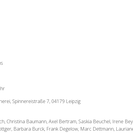
us
Uhr
nerei, Spinnereistraße 7, 04179 Leipzig
ich, Christina Baumann, Axel Bertram, Saskia Beuchel, Irene Bey
öttger, Barbara Burck, Frank Degelow, Marc Dettmann, Laurian