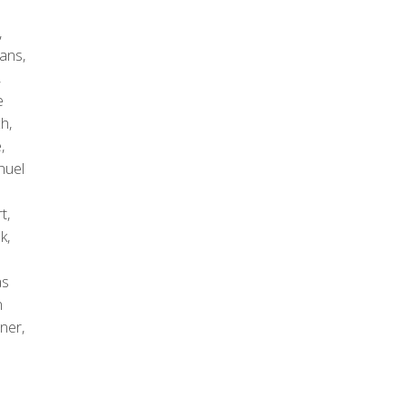
,
ans,
,
e
h,
,
nuel
t,
k,
as
n
ner,