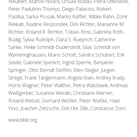
Neubert, Marcel Noack, Ursula Nollau, Petra Ottkowski,
Peter Padubrin-Thomys, Diego Palacios, Robert
Pasitka, Sarka Prusak, Marko Raffler, Wibke Rahn, Zohir
Rekkab, Nadine Respondek, Dirk Richter, Marianne M.
Richter, Roland R. Richter, Tobias Rost, Gabriela Roth-
Budig, Sylvia Rudolph, Clara S. Rueprich, Catherine
Sanke, Heike Schmidt-Duderstedt, Silas Schmidt von
Wymeringhausen, Mario Schott, Sandra Schubert, Erik
Seidel, Gabriele Sperlich, Ingrid Sperrle, Benjamin
Springer, Otto Berndt Steffen, Ellen Steger, Jürgen
Strege, Frank Tangermann, Angela Viain, Andrey Vrady,
Horst Wagner, Peter Walther, Petra Watzlawik, Andreas
Weißgerber, Susanne Werdin, Christiane Werner,
Roland Wetzel, Gerhard Wichler, Peter Wuttke, Hael
Yxxs, Joachim Zetzsche, Grit-Ute Zille, Constanze Zorn
www.bbkl.org