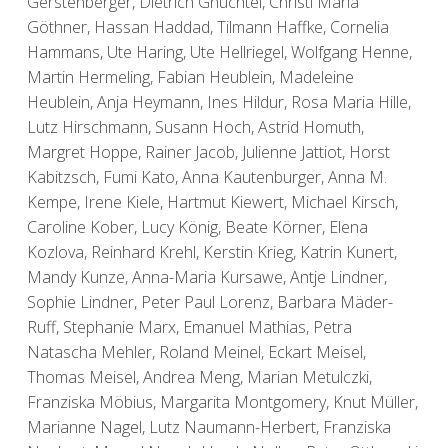
Gerstenberger, Dietrich Gnüchtel, Christl Maria
Göthner, Hassan Haddad, Tilmann Haffke, Cornelia
Hammans, Ute Haring, Ute Hellriegel, Wolfgang Henne,
Martin Hermeling, Fabian Heublein, Madeleine
Heublein, Anja Heymann, Ines Hildur, Rosa Maria Hille,
Lutz Hirschmann, Susann Hoch, Astrid Homuth,
Margret Hoppe, Rainer Jacob, Julienne Jattiot, Horst
Kabitzsch, Fumi Kato, Anna Kautenburger, Anna M.
Kempe, Irene Kiele, Hartmut Kiewert, Michael Kirsch,
Caroline Kober, Lucy König, Beate Körner, Elena
Kozlova, Reinhard Krehl, Kerstin Krieg, Katrin Kunert,
Mandy Kunze, Anna-Maria Kursawe, Antje Lindner,
Sophie Lindner, Peter Paul Lorenz, Barbara Mäder-
Ruff, Stephanie Marx, Emanuel Mathias, Petra
Natascha Mehler, Roland Meinel, Eckart Meisel,
Thomas Meisel, Andrea Meng, Marian Metulczki,
Franziska Möbius, Margarita Montgomery, Knut Müller,
Marianne Nagel, Lutz Naumann-Herbert, Franziska