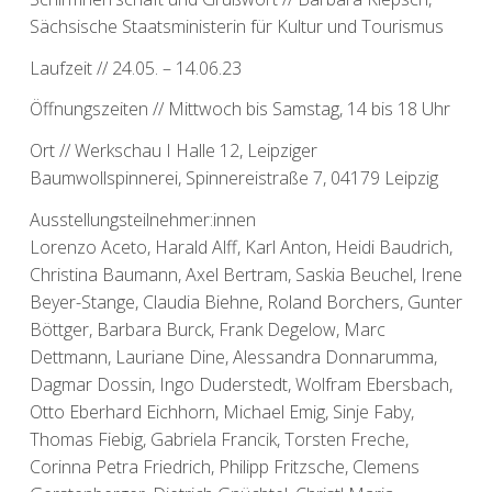
Sächsische Staatsministerin für Kultur und Tourismus
Laufzeit // 24.05. – 14.06.23
Öffnungszeiten // Mittwoch bis Samstag, 14 bis 18 Uhr
Ort // Werkschau I Halle 12, Leipziger
Baumwollspinnerei, Spinnereistraße 7, 04179 Leipzig
Ausstellungsteilnehmer:innen
Lorenzo Aceto, Harald Alff, Karl Anton, Heidi Baudrich,
Christina Baumann, Axel Bertram, Saskia Beuchel, Irene
Beyer-Stange, Claudia Biehne, Roland Borchers, Gunter
Böttger, Barbara Burck, Frank Degelow, Marc
Dettmann, Lauriane Dine, Alessandra Donnarumma,
Dagmar Dossin, Ingo Duderstedt, Wolfram Ebersbach,
Otto Eberhard Eichhorn, Michael Emig, Sinje Faby,
Thomas Fiebig, Gabriela Francik, Torsten Freche,
Corinna Petra Friedrich, Philipp Fritzsche, Clemens