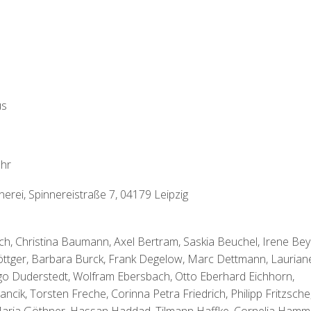
us
Uhr
nerei, Spinnereistraße 7, 04179 Leipzig
ich, Christina Baumann, Axel Bertram, Saskia Beuchel, Irene Bey
öttger, Barbara Burck, Frank Degelow, Marc Dettmann, Laurian
o Duderstedt, Wolfram Ebersbach, Otto Eberhard Eichhorn,
ncik, Torsten Freche, Corinna Petra Friedrich, Philipp Fritzsche