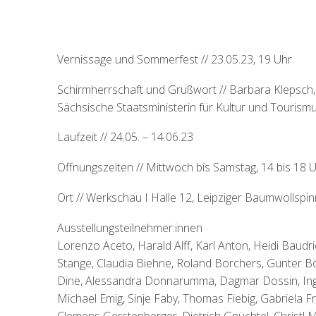
Vernissage und Sommerfest // 23.05.23, 19 Uhr
Schirmherrschaft und Grußwort // Barbara Klepsch,
Sächsische Staatsministerin für Kultur und Tourism
Laufzeit // 24.05. – 14.06.23
Öffnungszeiten // Mittwoch bis Samstag, 14 bis 18 
Ort // Werkschau I Halle 12, Leipziger Baumwollspin
Ausstellungsteilnehmer:innen
Lorenzo Aceto, Harald Alff, Karl Anton, Heidi Baudr
Stange, Claudia Biehne, Roland Borchers, Gunter B
Dine, Alessandra Donnarumma, Dagmar Dossin, Ing
Michael Emig, Sinje Faby, Thomas Fiebig, Gabriela Fra