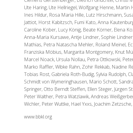
Clemens Gerstenberger, Dietrich Gnüchtel, Christl
Ute Haring, Ute Hellriegel, Wolfgang Henne, Martin
Ines Hildur, Rosa Maria Hille, Lutz Hirschmann, Su
Jattiot, Horst Kabitzsch, Fumi Kato, Anna Kautenbur
Caroline Kober, Lucy König, Beate Körner, Elena Koz
Anna-Maria Kursawe, Antje Lindner, Sophie Lindner
Mathias, Petra Natascha Mehler, Roland Meinel, Ec
Franziska Möbius, Margarita Montgomery, Knut Mül
Marcel Noack, Ursula Nollau, Petra Ottkowski, Pete
Marko Raffler, Wibke Rahn, Zohir Rekkab, Nadine Res
Tobias Rost, Gabriela Roth-Budig, Sylvia Rudolph, Cl
Schmidt von Wymeringhausen, Mario Schott, Sandra Sc
Springer, Otto Berndt Steffen, Ellen Steger, Jürgen
Peter Walther, Petra Watzlawik, Andreas Weißgerbe
Wichler, Peter Wuttke, Hael Yxxs, Joachim Zetzsche, 
www.bbkl.org