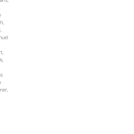
ans,
,
e
h,
,
nuel
t,
k,
as
n
ner,