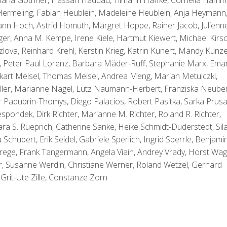
 Maria Göthner, Hassan Haddad, Tilmann Haffke, Cornelia Hamm
 Hermeling, Fabian Heublein, Madeleine Heublein, Anja Heymann
sann Hoch, Astrid Homuth, Margret Hoppe, Rainer Jacob, Julienn
ger, Anna M. Kempe, Irene Kiele, Hartmut Kiewert, Michael Kirsc
lova, Reinhard Krehl, Kerstin Krieg, Katrin Kunert, Mandy Kunze
, Peter Paul Lorenz, Barbara Mäder-Ruff, Stephanie Marx, Ema
kart Meisel, Thomas Meisel, Andrea Meng, Marian Metulczki,
ler, Marianne Nagel, Lutz Naumann-Herbert, Franziska Neuber
r Padubrin-Thomys, Diego Palacios, Robert Pasitka, Sarka Prusa
pondek, Dirk Richter, Marianne M. Richter, Roland R. Richter,
ara S. Rueprich, Catherine Sanke, Heike Schmidt-Duderstedt, Sil
hubert, Erik Seidel, Gabriele Sperlich, Ingrid Sperrle, Benjami
 Strege, Frank Tangermann, Angela Viain, Andrey Vrady, Horst Wag
r, Susanne Werdin, Christiane Werner, Roland Wetzel, Gerhard
Grit-Ute Zille, Constanze Zorn