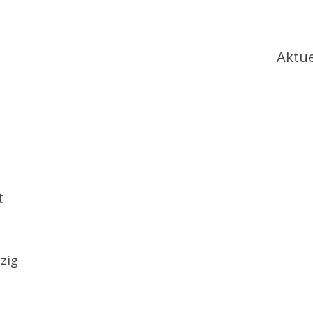
Ha
Aktue
t
zig