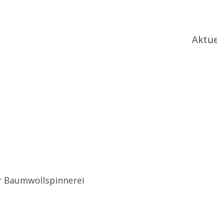
Ha
Aktue
er Baumwollspinnerei