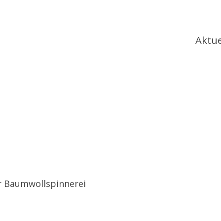
Ha
Aktue
er Baumwollspinnerei