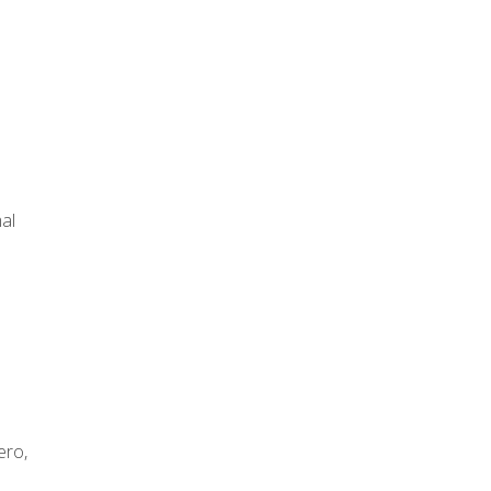
al
ero,