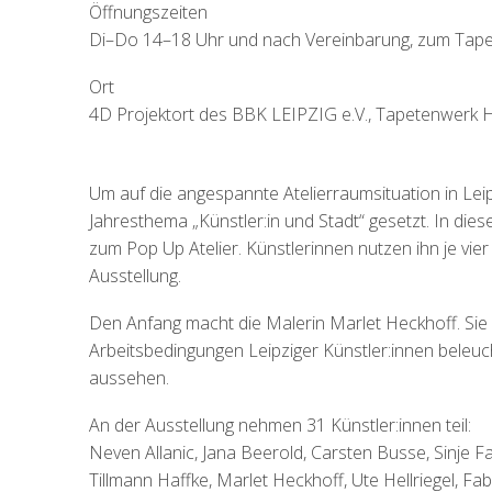
Öffnungszeiten
Di–Do 14–18 Uhr und nach Vereinbarung, zum Tapet
Ort
4D Projektort des BBK LEIPZIG e.V., Tapetenwerk H
Um auf die angespannte Atelierraumsituation in Le
Jahresthema „Künstler:in und Stadt“ gesetzt. In d
zum Pop Up Atelier. Künstlerinnen nutzen ihn je vier
Ausstellung.
Den Anfang macht die Malerin Marlet Heckhoff. Sie 
Arbeitsbedingungen Leipziger Künstler:innen beleuch
aussehen.
An der Ausstellung nehmen 31 Künstler:innen teil:
Neven Allanic, Jana Beerold, Carsten Busse, Sinje Fa
Tillmann Haffke, Marlet Heckhoff, Ute Hellriegel, 