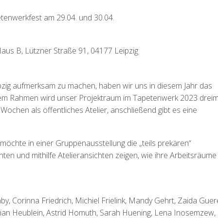
enwerkfest am 29.04. und 30.04.
aus B, Lützner Straße 91, 04177 Leipzig
ipzig aufmerksam zu machen, haben wir uns in diesem Jahr das
iesem Rahmen wird unser Projektraum im Tapetenwerk 2023 dreim
 Wochen als öffentliches Atelier, anschließend gibt es eine
möchte in einer Gruppenausstellung die „teils prekären“
ten und mithilfe Atelieransichten zeigen, wie ihre Arbeitsräume
by, Corinna Friedrich, Michiel Frielink, Mandy Gehrt, Zaida Guer
Fabian Heublein, Astrid Homuth, Sarah Huening, Lena Inosemzew,