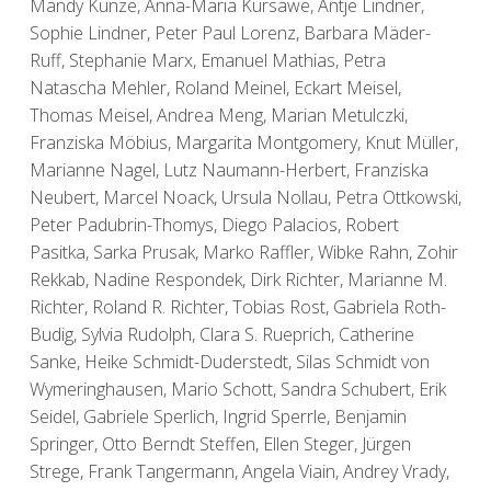
Mandy Kunze, Anna-Maria Kursawe, Antje Lindner,
Sophie Lindner, Peter Paul Lorenz, Barbara Mäder-
Ruff, Stephanie Marx, Emanuel Mathias, Petra
Natascha Mehler, Roland Meinel, Eckart Meisel,
Thomas Meisel, Andrea Meng, Marian Metulczki,
Franziska Möbius, Margarita Montgomery, Knut Müller,
Marianne Nagel, Lutz Naumann-Herbert, Franziska
Neubert, Marcel Noack, Ursula Nollau, Petra Ottkowski,
Peter Padubrin-Thomys, Diego Palacios, Robert
Pasitka, Sarka Prusak, Marko Raffler, Wibke Rahn, Zohir
Rekkab, Nadine Respondek, Dirk Richter, Marianne M.
Richter, Roland R. Richter, Tobias Rost, Gabriela Roth-
Budig, Sylvia Rudolph, Clara S. Rueprich, Catherine
Sanke, Heike Schmidt-Duderstedt, Silas Schmidt von
Wymeringhausen, Mario Schott, Sandra Schubert, Erik
Seidel, Gabriele Sperlich, Ingrid Sperrle, Benjamin
Springer, Otto Berndt Steffen, Ellen Steger, Jürgen
Strege, Frank Tangermann, Angela Viain, Andrey Vrady,