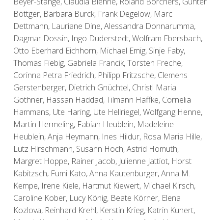
Beyer-Stange, Claudia Biehne, Roland Borchers, Gunter
Böttger, Barbara Burck, Frank Degelow, Marc
Dettmann, Lauriane Dine, Alessandra Donnarumma,
Dagmar Dossin, Ingo Duderstedt, Wolfram Ebersbach,
Otto Eberhard Eichhorn, Michael Emig, Sinje Faby,
Thomas Fiebig, Gabriela Francik, Torsten Freche,
Corinna Petra Friedrich, Philipp Fritzsche, Clemens
Gerstenberger, Dietrich Gnüchtel, Christl Maria
Göthner, Hassan Haddad, Tilmann Haffke, Cornelia
Hammans, Ute Haring, Ute Hellriegel, Wolfgang Henne,
Martin Hermeling, Fabian Heublein, Madeleine
Heublein, Anja Heymann, Ines Hildur, Rosa Maria Hille,
Lutz Hirschmann, Susann Hoch, Astrid Homuth,
Margret Hoppe, Rainer Jacob, Julienne Jattiot, Horst
Kabitzsch, Fumi Kato, Anna Kautenburger, Anna M.
Kempe, Irene Kiele, Hartmut Kiewert, Michael Kirsch,
Caroline Kober, Lucy König, Beate Körner, Elena
Kozlova, Reinhard Krehl, Kerstin Krieg, Katrin Kunert,