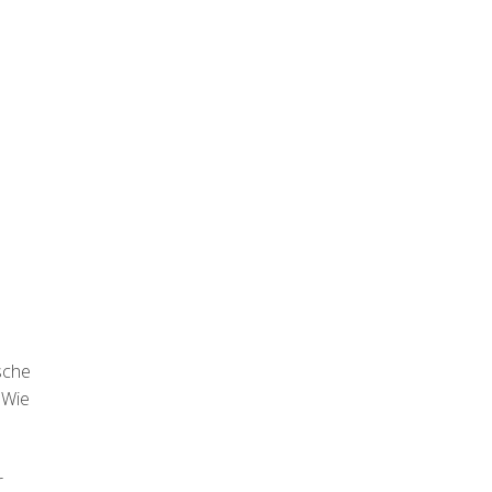
sche
:Wie
r