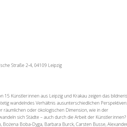
sche Straße 2-4, 04109 Leipzig
on 15 Künstler:innen aus Leipzig und Krakau zeigen das bildneri
 stetig wandelndes Verhältnis ausunterschiedlichen Perspektiven
ihrer räumlichen oder ökologischen Dimension, wie in der
wandeln sich Städte – auch durch die Arbeit der Künstler:innen?
am, Bożena Boba-Dyga, Barbara Burck, Carsten Busse, Alexande