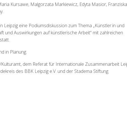
 Maria Kursawe, Malgorzata Markiewicz, Edyta Masior, Franzisk
y.
n Leipzig
eine Podiumsdiskussion zum Thema „Künstler:in und
aft und Auswirkungen auf künstlerische Arbeit“ mit zahlreichen
tatt.
nd in Planung.
g/Kulturamt, dem Referat für Internationale Zusammenarbeit Lei
dekreis des BBK Leipzig e.V. und der Stadema Stiftung.