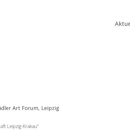
Ha
Aktue
ädler Art Forum, Leipzig
aft Leipzig-Krakau“