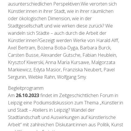
ausunterschiedlichen Perspektiven:Wie verorten sich
Künstler:innen in ihrer Stadt, wie in ihrer räumlichen
oder ökologischen Dimension, wie in der
Stadtgesellschaft und wie wirken diese zurück? Wie
wandeln sich Städte – auch durch die Arbeit der
Künstler:innen?Gezeigt werden Werke von Harald Alff,
Axel Bertram, Bożena Boba-Dyga, Barbara Burck,
Carsten Busse, Alexander Gutsche, Fabian Heublein,
Krysztof Kiwerski, Anna Maria Kursawe, Malgorzata
Markiewicz, Edyta Masior, Franziska Neubert, Pavel
Sergunin, Wiebke Rahn, Wolfgang Smy.
Begleitprogramm
Am
26.10.2023
findet im
Zeitgeschichtlichen Forum in
Leipzig
eine Podiumsdiskussion zum Thema „Künstler:in
und Stadt – Ateliers in Leipzig? Wandel der
Stadtlandschaft und Auswirkungen auf künstlerische
Arbeit“ mit zahlreichen Diskutant:innen aus Politik, Kunst