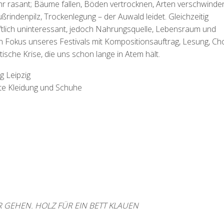
ehr rasant; Bäume fallen, Böden vertrocknen, Arten verschwinde
rindenpilz, Trockenlegung – der Auwald leidet. Gleichzeitig
aftlich uninteressant, jedoch Nahrungsquelle, Lebensraum und
n Fokus unseres Festivals mit Kompositionsauftrag, Lesung, Ch
tische Krise, die uns schon lange in Atem hält.
 Leipzig
ste Kleidung und Schuhe
R GEHEN. HOLZ FÜR EIN BETT KLAUEN