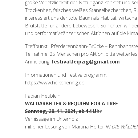
große Verletzlichkeit der Natur ganz konkret und s
Trockenheit, falsches weißes Stängelbecherchen, Ruß
interessiert uns der tote Baum als Habitat; wirtsch
Brutstätte für andere Lebewesen. So richten wir de
und performativ-tänzerischen Aktionen auf die klima
Treffpunkt: Pferderennbahn-Brücke – Rennbahnsteg
Teilnahme: 25 Menschen pro Aktion, bitte wetterfe
Anmeldung:
festival.leipzig@gmail.com
Informationen und Festivalprogramm:
https://www.heikehennig.de
Fabian Heublein
WALDARBEITER & REQUIEM FOR A TREE
Sonntag, 28. 11. 2021, ab 14 Uhr
Vernissage im Unterholz
mit einer Lesung von Martina Hefter
IN DIE WÄLDE