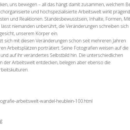
nken, uns bewegen – all das hängt damit zusammen, welchem Be
horganisierte und hochspezialisierte Arbeitswelt wirkt prägend,
sten und Reaktionen. Standesbewusstsein, Inhalte, Formen, Mit
s lässt niemanden unberührt, die Veränderungen schreiben sich
sicht, unserem Körper ein.
tzt sich mit diesen Veränderungen schon seit mehreren Jahren
n Arbeitsplätzen porträtiert. Seine Fotografien weisen auf die 
 auf ihr verändertes Selbstbild hin. Die unterschiedlichen
n der Arbeitswelt entdecken, belegen aber ebenso die
beitskulturen.
ografie-arbeitswelt-wandel-heublein-100.h
tml
g