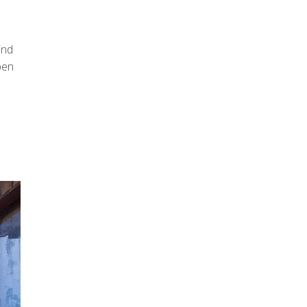
ind
ben