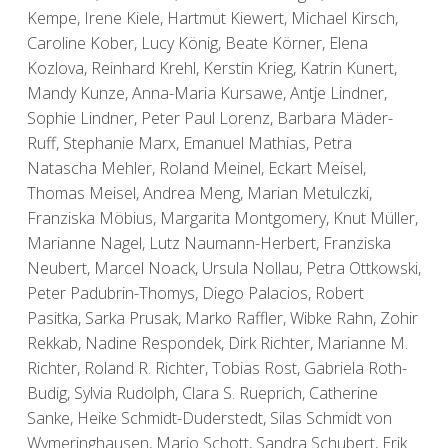
Kempe, Irene Kiele, Hartmut Kiewert, Michael Kirsch,
Caroline Kober, Lucy König, Beate Körner, Elena
Kozlova, Reinhard Krehl, Kerstin Krieg, Katrin Kunert,
Mandy Kunze, Anna-Maria Kursawe, Antje Lindner,
Sophie Lindner, Peter Paul Lorenz, Barbara Mäder-
Ruff, Stephanie Marx, Emanuel Mathias, Petra
Natascha Mehler, Roland Meinel, Eckart Meisel,
Thomas Meisel, Andrea Meng, Marian Metulczki,
Franziska Möbius, Margarita Montgomery, Knut Müller,
Marianne Nagel, Lutz Naumann-Herbert, Franziska
Neubert, Marcel Noack, Ursula Nollau, Petra Ottkowski,
Peter Padubrin-Thomys, Diego Palacios, Robert
Pasitka, Sarka Prusak, Marko Raffler, Wibke Rahn, Zohir
Rekkab, Nadine Respondek, Dirk Richter, Marianne M.
Richter, Roland R. Richter, Tobias Rost, Gabriela Roth-
Budig, Sylvia Rudolph, Clara S. Rueprich, Catherine
Sanke, Heike Schmidt-Duderstedt, Silas Schmidt von
Wymeringhausen, Mario Schott, Sandra Schubert, Erik