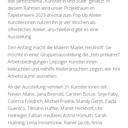
das Jahresthema „Künstler:in und Stadt“ gesetzt. In
diesem Rahmen wird unser Projektraum im
Tapetenwerk 2023 dreimal zum Pop Up Atelier.
Künstlerinnen nutzen ihn je vier Wochen als
öffentliches Atelier, anschließend gibt es eine
Ausstellung.
Den Anfang macht die Malerin Marlet Heckhoff. Sie
möchte in einer Gruppenausstellung die „teils prekären“
Arbeitsbedingungen Leipziger Künstler:innen
beleuchten und mithilfe Atelieransichten zeigen, wie ihre
Arbeitsräume aussehen.
An der Ausstellung nehmen 31 Künstler:innen teil:
Neven Allanic, Jana Beerold, Carsten Busse, Sinje Faby,
Corinna Friedrich, Michiel Frielink, Mandy Gehrt, Zaida
Guerero, Tillmann Haffke, Marlet Heckhoff, Ute
Hellriegel, Fabian Heublein, Astrid Homuth, Sarah
Huening, Lena Inosemzew, Rainer Jacob, Anna