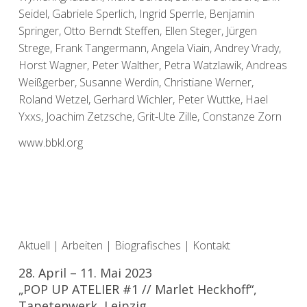
Seidel, Gabriele Sperlich, Ingrid Sperrle, Benjamin
Springer, Otto Berndt Steffen, Ellen Steger, Jürgen
Strege, Frank Tangermann, Angela Viain, Andrey Vrady,
Horst Wagner, Peter Walther, Petra Watzlawik, Andreas
Weißgerber, Susanne Werdin, Christiane Werner,
Roland Wetzel, Gerhard Wichler, Peter Wuttke, Hael
Yxxs, Joachim Zetzsche, Grit-Ute Zille, Constanze Zorn
www.bbkl.org
Aktuell
|
Arbeiten
|
Biografisches
|
Kontakt
28. April – 11. Mai 2023
„POP UP ATELIER #1 // Marlet Heckhoff“,
Tapetenwerk, Leipzig