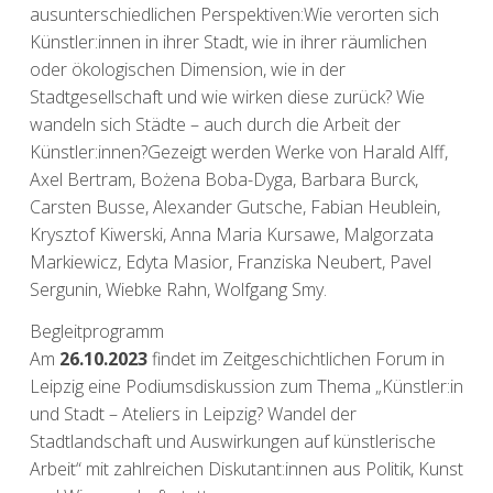
ausunterschiedlichen Perspektiven:Wie verorten sich
Künstler:innen in ihrer Stadt, wie in ihrer räumlichen
oder ökologischen Dimension, wie in der
Stadtgesellschaft und wie wirken diese zurück? Wie
wandeln sich Städte – auch durch die Arbeit der
Künstler:innen?Gezeigt werden Werke von Harald Alff,
Axel Bertram, Bożena Boba-Dyga, Barbara Burck,
Carsten Busse, Alexander Gutsche, Fabian Heublein,
Krysztof Kiwerski, Anna Maria Kursawe, Malgorzata
Markiewicz, Edyta Masior, Franziska Neubert, Pavel
Sergunin, Wiebke Rahn, Wolfgang Smy.
Begleitprogramm
Am
26.10.2023
findet im
Zeitgeschichtlichen Forum in
Leipzig
eine Podiumsdiskussion zum Thema „Künstler:in
und Stadt – Ateliers in Leipzig? Wandel der
Stadtlandschaft und Auswirkungen auf künstlerische
Arbeit“ mit zahlreichen Diskutant:innen aus Politik, Kunst