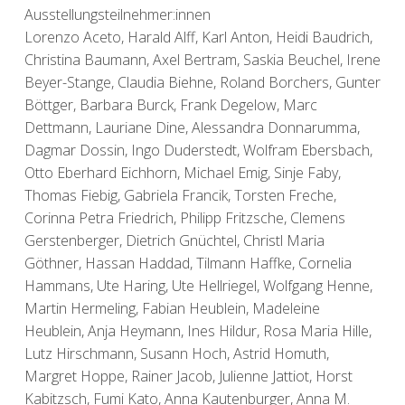
Ausstellungsteilnehmer:innen
Lorenzo Aceto, Harald Alff, Karl Anton, Heidi Baudrich,
Christina Baumann, Axel Bertram, Saskia Beuchel, Irene
Beyer-Stange, Claudia Biehne, Roland Borchers, Gunter
Böttger, Barbara Burck, Frank Degelow, Marc
Dettmann, Lauriane Dine, Alessandra Donnarumma,
Dagmar Dossin, Ingo Duderstedt, Wolfram Ebersbach,
Otto Eberhard Eichhorn, Michael Emig, Sinje Faby,
Thomas Fiebig, Gabriela Francik, Torsten Freche,
Corinna Petra Friedrich, Philipp Fritzsche, Clemens
Gerstenberger, Dietrich Gnüchtel, Christl Maria
Göthner, Hassan Haddad, Tilmann Haffke, Cornelia
Hammans, Ute Haring, Ute Hellriegel, Wolfgang Henne,
Martin Hermeling, Fabian Heublein, Madeleine
Heublein, Anja Heymann, Ines Hildur, Rosa Maria Hille,
Lutz Hirschmann, Susann Hoch, Astrid Homuth,
Margret Hoppe, Rainer Jacob, Julienne Jattiot, Horst
Kabitzsch, Fumi Kato, Anna Kautenburger, Anna M.