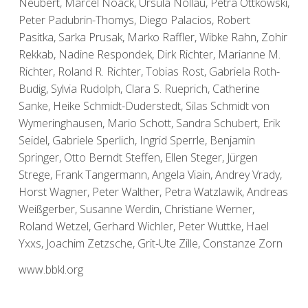
Neubert, Marcel Noack, Ursula Nollau, Petra Ottkowski,
Peter Padubrin-Thomys, Diego Palacios, Robert
Pasitka, Sarka Prusak, Marko Raffler, Wibke Rahn, Zohir
Rekkab, Nadine Respondek, Dirk Richter, Marianne M.
Richter, Roland R. Richter, Tobias Rost, Gabriela Roth-
Budig, Sylvia Rudolph, Clara S. Rueprich, Catherine
Sanke, Heike Schmidt-Duderstedt, Silas Schmidt von
Wymeringhausen, Mario Schott, Sandra Schubert, Erik
Seidel, Gabriele Sperlich, Ingrid Sperrle, Benjamin
Springer, Otto Berndt Steffen, Ellen Steger, Jürgen
Strege, Frank Tangermann, Angela Viain, Andrey Vrady,
Horst Wagner, Peter Walther, Petra Watzlawik, Andreas
Weißgerber, Susanne Werdin, Christiane Werner,
Roland Wetzel, Gerhard Wichler, Peter Wuttke, Hael
Yxxs, Joachim Zetzsche, Grit-Ute Zille, Constanze Zorn
www.bbkl.org