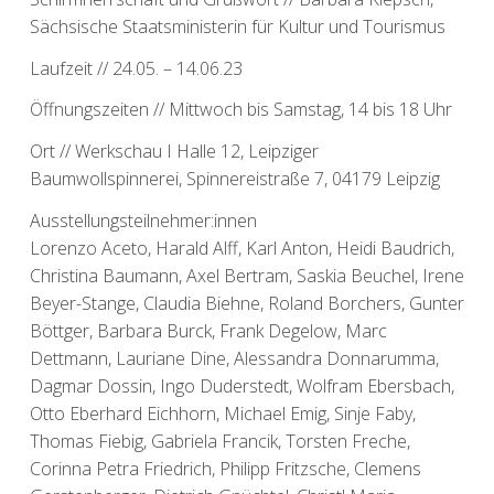
Sächsische Staatsministerin für Kultur und Tourismus
Laufzeit // 24.05. – 14.06.23
Öffnungszeiten // Mittwoch bis Samstag, 14 bis 18 Uhr
Ort // Werkschau I Halle 12, Leipziger
Baumwollspinnerei, Spinnereistraße 7, 04179 Leipzig
Ausstellungsteilnehmer:innen
Lorenzo Aceto, Harald Alff, Karl Anton, Heidi Baudrich,
Christina Baumann, Axel Bertram, Saskia Beuchel, Irene
Beyer-Stange, Claudia Biehne, Roland Borchers, Gunter
Böttger, Barbara Burck, Frank Degelow, Marc
Dettmann, Lauriane Dine, Alessandra Donnarumma,
Dagmar Dossin, Ingo Duderstedt, Wolfram Ebersbach,
Otto Eberhard Eichhorn, Michael Emig, Sinje Faby,
Thomas Fiebig, Gabriela Francik, Torsten Freche,
Corinna Petra Friedrich, Philipp Fritzsche, Clemens