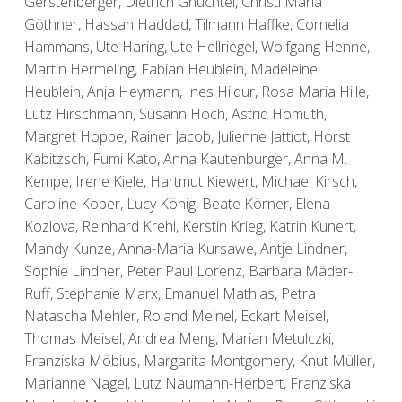
Gerstenberger, Dietrich Gnüchtel, Christl Maria
Göthner, Hassan Haddad, Tilmann Haffke, Cornelia
Hammans, Ute Haring, Ute Hellriegel, Wolfgang Henne,
Martin Hermeling, Fabian Heublein, Madeleine
Heublein, Anja Heymann, Ines Hildur, Rosa Maria Hille,
Lutz Hirschmann, Susann Hoch, Astrid Homuth,
Margret Hoppe, Rainer Jacob, Julienne Jattiot, Horst
Kabitzsch, Fumi Kato, Anna Kautenburger, Anna M.
Kempe, Irene Kiele, Hartmut Kiewert, Michael Kirsch,
Caroline Kober, Lucy König, Beate Körner, Elena
Kozlova, Reinhard Krehl, Kerstin Krieg, Katrin Kunert,
Mandy Kunze, Anna-Maria Kursawe, Antje Lindner,
Sophie Lindner, Peter Paul Lorenz, Barbara Mäder-
Ruff, Stephanie Marx, Emanuel Mathias, Petra
Natascha Mehler, Roland Meinel, Eckart Meisel,
Thomas Meisel, Andrea Meng, Marian Metulczki,
Franziska Möbius, Margarita Montgomery, Knut Müller,
Marianne Nagel, Lutz Naumann-Herbert, Franziska