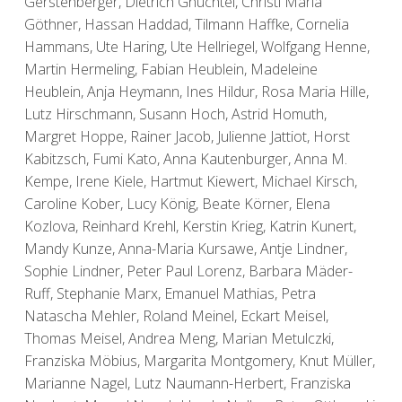
Gerstenberger, Dietrich Gnüchtel, Christl Maria
Göthner, Hassan Haddad, Tilmann Haffke, Cornelia
Hammans, Ute Haring, Ute Hellriegel, Wolfgang Henne,
Martin Hermeling, Fabian Heublein, Madeleine
Heublein, Anja Heymann, Ines Hildur, Rosa Maria Hille,
Lutz Hirschmann, Susann Hoch, Astrid Homuth,
Margret Hoppe, Rainer Jacob, Julienne Jattiot, Horst
Kabitzsch, Fumi Kato, Anna Kautenburger, Anna M.
Kempe, Irene Kiele, Hartmut Kiewert, Michael Kirsch,
Caroline Kober, Lucy König, Beate Körner, Elena
Kozlova, Reinhard Krehl, Kerstin Krieg, Katrin Kunert,
Mandy Kunze, Anna-Maria Kursawe, Antje Lindner,
Sophie Lindner, Peter Paul Lorenz, Barbara Mäder-
Ruff, Stephanie Marx, Emanuel Mathias, Petra
Natascha Mehler, Roland Meinel, Eckart Meisel,
Thomas Meisel, Andrea Meng, Marian Metulczki,
Franziska Möbius, Margarita Montgomery, Knut Müller,
Marianne Nagel, Lutz Naumann-Herbert, Franziska