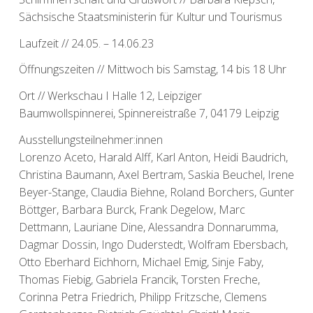
Sächsische Staatsministerin für Kultur und Tourismus
Laufzeit // 24.05. – 14.06.23
Öffnungszeiten // Mittwoch bis Samstag, 14 bis 18 Uhr
Ort // Werkschau I Halle 12, Leipziger
Baumwollspinnerei, Spinnereistraße 7, 04179 Leipzig
Ausstellungsteilnehmer:innen
Lorenzo Aceto, Harald Alff, Karl Anton, Heidi Baudrich,
Christina Baumann, Axel Bertram, Saskia Beuchel, Irene
Beyer-Stange, Claudia Biehne, Roland Borchers, Gunter
Böttger, Barbara Burck, Frank Degelow, Marc
Dettmann, Lauriane Dine, Alessandra Donnarumma,
Dagmar Dossin, Ingo Duderstedt, Wolfram Ebersbach,
Otto Eberhard Eichhorn, Michael Emig, Sinje Faby,
Thomas Fiebig, Gabriela Francik, Torsten Freche,
Corinna Petra Friedrich, Philipp Fritzsche, Clemens