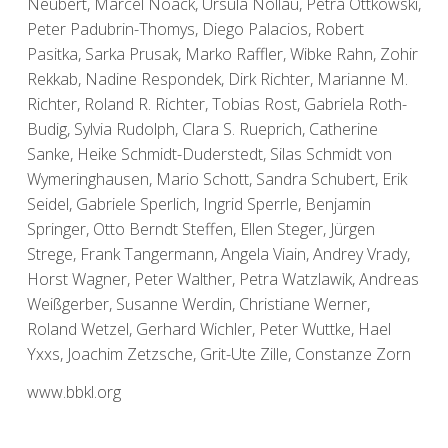
Neubert, Marcel Noack, Ursula Nollau, Petra Ottkowski,
Peter Padubrin-Thomys, Diego Palacios, Robert
Pasitka, Sarka Prusak, Marko Raffler, Wibke Rahn, Zohir
Rekkab, Nadine Respondek, Dirk Richter, Marianne M.
Richter, Roland R. Richter, Tobias Rost, Gabriela Roth-
Budig, Sylvia Rudolph, Clara S. Rueprich, Catherine
Sanke, Heike Schmidt-Duderstedt, Silas Schmidt von
Wymeringhausen, Mario Schott, Sandra Schubert, Erik
Seidel, Gabriele Sperlich, Ingrid Sperrle, Benjamin
Springer, Otto Berndt Steffen, Ellen Steger, Jürgen
Strege, Frank Tangermann, Angela Viain, Andrey Vrady,
Horst Wagner, Peter Walther, Petra Watzlawik, Andreas
Weißgerber, Susanne Werdin, Christiane Werner,
Roland Wetzel, Gerhard Wichler, Peter Wuttke, Hael
Yxxs, Joachim Zetzsche, Grit-Ute Zille, Constanze Zorn
www.bbkl.org