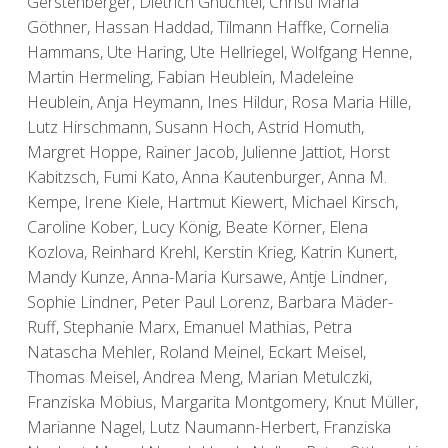
Gerstenberger, Dietrich Gnüchtel, Christl Maria
Göthner, Hassan Haddad, Tilmann Haffke, Cornelia
Hammans, Ute Haring, Ute Hellriegel, Wolfgang Henne,
Martin Hermeling, Fabian Heublein, Madeleine
Heublein, Anja Heymann, Ines Hildur, Rosa Maria Hille,
Lutz Hirschmann, Susann Hoch, Astrid Homuth,
Margret Hoppe, Rainer Jacob, Julienne Jattiot, Horst
Kabitzsch, Fumi Kato, Anna Kautenburger, Anna M.
Kempe, Irene Kiele, Hartmut Kiewert, Michael Kirsch,
Caroline Kober, Lucy König, Beate Körner, Elena
Kozlova, Reinhard Krehl, Kerstin Krieg, Katrin Kunert,
Mandy Kunze, Anna-Maria Kursawe, Antje Lindner,
Sophie Lindner, Peter Paul Lorenz, Barbara Mäder-
Ruff, Stephanie Marx, Emanuel Mathias, Petra
Natascha Mehler, Roland Meinel, Eckart Meisel,
Thomas Meisel, Andrea Meng, Marian Metulczki,
Franziska Möbius, Margarita Montgomery, Knut Müller,
Marianne Nagel, Lutz Naumann-Herbert, Franziska