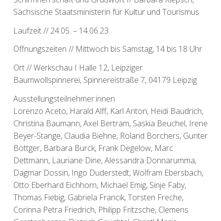
Sächsische Staatsministerin für Kultur und Tourismus
Laufzeit // 24.05. – 14.06.23
Öffnungszeiten // Mittwoch bis Samstag, 14 bis 18 Uhr
Ort // Werkschau I Halle 12, Leipziger
Baumwollspinnerei, Spinnereistraße 7, 04179 Leipzig
Ausstellungsteilnehmer:innen
Lorenzo Aceto, Harald Alff, Karl Anton, Heidi Baudrich,
Christina Baumann, Axel Bertram, Saskia Beuchel, Irene
Beyer-Stange, Claudia Biehne, Roland Borchers, Gunter
Böttger, Barbara Burck, Frank Degelow, Marc
Dettmann, Lauriane Dine, Alessandra Donnarumma,
Dagmar Dossin, Ingo Duderstedt, Wolfram Ebersbach,
Otto Eberhard Eichhorn, Michael Emig, Sinje Faby,
Thomas Fiebig, Gabriela Francik, Torsten Freche,
Corinna Petra Friedrich, Philipp Fritzsche, Clemens