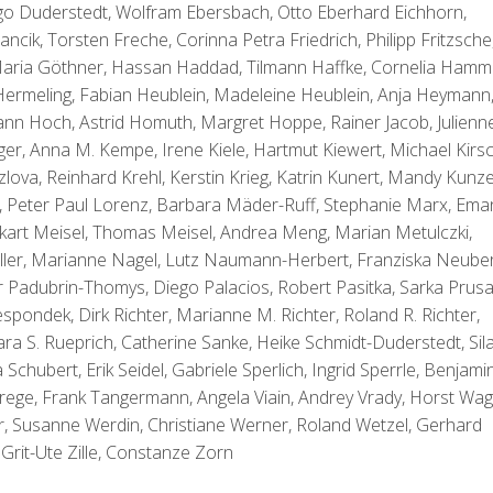
o Duderstedt, Wolfram Ebersbach, Otto Eberhard Eichhorn,
ncik, Torsten Freche, Corinna Petra Friedrich, Philipp Fritzsche
 Maria Göthner, Hassan Haddad, Tilmann Haffke, Cornelia Hamm
 Hermeling, Fabian Heublein, Madeleine Heublein, Anja Heymann
sann Hoch, Astrid Homuth, Margret Hoppe, Rainer Jacob, Julienn
ger, Anna M. Kempe, Irene Kiele, Hartmut Kiewert, Michael Kirsc
lova, Reinhard Krehl, Kerstin Krieg, Katrin Kunert, Mandy Kunze
, Peter Paul Lorenz, Barbara Mäder-Ruff, Stephanie Marx, Ema
kart Meisel, Thomas Meisel, Andrea Meng, Marian Metulczki,
ler, Marianne Nagel, Lutz Naumann-Herbert, Franziska Neuber
r Padubrin-Thomys, Diego Palacios, Robert Pasitka, Sarka Prusa
pondek, Dirk Richter, Marianne M. Richter, Roland R. Richter,
ara S. Rueprich, Catherine Sanke, Heike Schmidt-Duderstedt, Sil
hubert, Erik Seidel, Gabriele Sperlich, Ingrid Sperrle, Benjami
 Strege, Frank Tangermann, Angela Viain, Andrey Vrady, Horst Wag
r, Susanne Werdin, Christiane Werner, Roland Wetzel, Gerhard
Grit-Ute Zille, Constanze Zorn