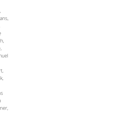
,
ans,
,
e
h,
,
nuel
t,
k,
as
n
ner,