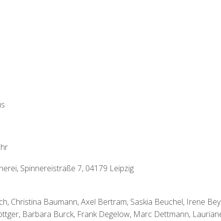
us
Uhr
nerei, Spinnereistraße 7, 04179 Leipzig
ich, Christina Baumann, Axel Bertram, Saskia Beuchel, Irene Bey
öttger, Barbara Burck, Frank Degelow, Marc Dettmann, Laurian