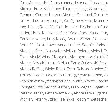
Dine, Alessandra Donnarumma, Dagmar Dossin, Ing
Michael Emig, Sinje Faby, Thomas Fiebig, Gabriela Fra
Clemens Gerstenberger, Dietrich Gnüchtel, Christl
Ute Haring, Ute Hellriegel, Wolfgang Henne, Martin
Ines Hildur, Rosa Maria Hille, Lutz Hirschmann, Su
Jattiot, Horst Kabitzsch, Fumi Kato, Anna Kautenbur
Caroline Kober, Lucy König, Beate Körner, Elena Koz
Anna-Maria Kursawe, Antje Lindner, Sophie Lindner
Mathias, Petra Natascha Mehler, Roland Meinel, Ec
Franziska Möbius, Margarita Montgomery, Knut Mül
Marcel Noack, Ursula Nollau, Petra Ottkowski, Pete
Marko Raffler, Wibke Rahn, Zohir Rekkab, Nadine Res
Tobias Rost, Gabriela Roth-Budig, Sylvia Rudolph, Cl
Schmidt von Wymeringhausen, Mario Schott, Sandra Sc
Springer, Otto Berndt Steffen, Ellen Steger, Jürgen
Peter Walther, Petra Watzlawik, Andreas Weißgerbe
Wichler, Peter Wuttke, Hael Yxxs, Joachim Zetzsche, 