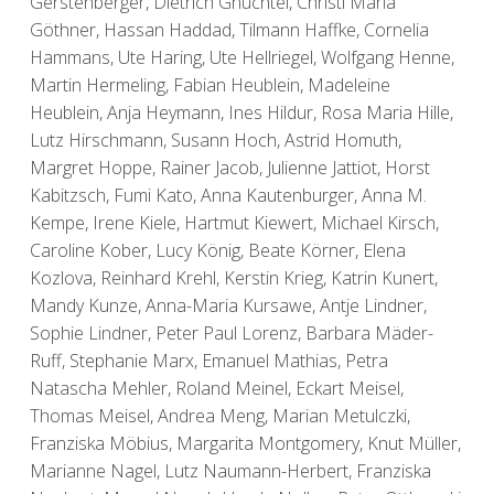
Gerstenberger, Dietrich Gnüchtel, Christl Maria
Göthner, Hassan Haddad, Tilmann Haffke, Cornelia
Hammans, Ute Haring, Ute Hellriegel, Wolfgang Henne,
Martin Hermeling, Fabian Heublein, Madeleine
Heublein, Anja Heymann, Ines Hildur, Rosa Maria Hille,
Lutz Hirschmann, Susann Hoch, Astrid Homuth,
Margret Hoppe, Rainer Jacob, Julienne Jattiot, Horst
Kabitzsch, Fumi Kato, Anna Kautenburger, Anna M.
Kempe, Irene Kiele, Hartmut Kiewert, Michael Kirsch,
Caroline Kober, Lucy König, Beate Körner, Elena
Kozlova, Reinhard Krehl, Kerstin Krieg, Katrin Kunert,
Mandy Kunze, Anna-Maria Kursawe, Antje Lindner,
Sophie Lindner, Peter Paul Lorenz, Barbara Mäder-
Ruff, Stephanie Marx, Emanuel Mathias, Petra
Natascha Mehler, Roland Meinel, Eckart Meisel,
Thomas Meisel, Andrea Meng, Marian Metulczki,
Franziska Möbius, Margarita Montgomery, Knut Müller,
Marianne Nagel, Lutz Naumann-Herbert, Franziska