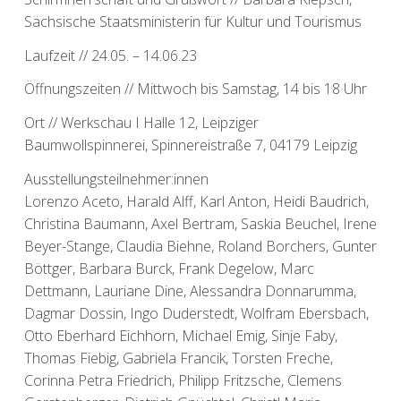
Sächsische Staatsministerin für Kultur und Tourismus
Laufzeit // 24.05. – 14.06.23
Öffnungszeiten // Mittwoch bis Samstag, 14 bis 18 Uhr
Ort // Werkschau I Halle 12, Leipziger
Baumwollspinnerei, Spinnereistraße 7, 04179 Leipzig
Ausstellungsteilnehmer:innen
Lorenzo Aceto, Harald Alff, Karl Anton, Heidi Baudrich,
Christina Baumann, Axel Bertram, Saskia Beuchel, Irene
Beyer-Stange, Claudia Biehne, Roland Borchers, Gunter
Böttger, Barbara Burck, Frank Degelow, Marc
Dettmann, Lauriane Dine, Alessandra Donnarumma,
Dagmar Dossin, Ingo Duderstedt, Wolfram Ebersbach,
Otto Eberhard Eichhorn, Michael Emig, Sinje Faby,
Thomas Fiebig, Gabriela Francik, Torsten Freche,
Corinna Petra Friedrich, Philipp Fritzsche, Clemens