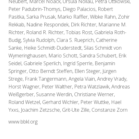
Neubert, Marcel Noack, Ursula Nollau, Petra Ottkowski,
Peter Padubrin-Thomys, Diego Palacios, Robert
Pasitka, Sarka Prusak, Marko Raffler, Wibke Rahn, Zohir
Rekkab, Nadine Respondek, Dirk Richter, Marianne M.
Richter, Roland R. Richter, Tobias Rost, Gabriela Roth-
Budig, Sylvia Rudolph, Clara S. Rueprich, Catherine
Sanke, Heike Schmidt-Duderstedt, Silas Schmidt von
Wymeringhausen, Mario Schott, Sandra Schubert, Erik
Seidel, Gabriele Sperlich, Ingrid Sperrle, Benjamin
Springer, Otto Berndt Steffen, Ellen Steger, Jürgen
Strege, Frank Tangermann, Angela Viain, Andrey Vrady,
Horst Wagner, Peter Walther, Petra Watzlawik, Andreas
Weißgerber, Susanne Werdin, Christiane Werner,
Roland Wetzel, Gerhard Wichler, Peter Wuttke, Hael
Yxxs, Joachim Zetzsche, Grit-Ute Zille, Constanze Zorn
www.bbkl.org