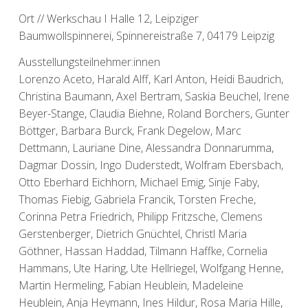
Ort // Werkschau I Halle 12, Leipziger
Baumwollspinnerei, Spinnereistraße 7, 04179 Leipzig
Ausstellungsteilnehmer:innen
Lorenzo Aceto, Harald Alff, Karl Anton, Heidi Baudrich,
Christina Baumann, Axel Bertram, Saskia Beuchel, Irene
Beyer-Stange, Claudia Biehne, Roland Borchers, Gunter
Böttger, Barbara Burck, Frank Degelow, Marc
Dettmann, Lauriane Dine, Alessandra Donnarumma,
Dagmar Dossin, Ingo Duderstedt, Wolfram Ebersbach,
Otto Eberhard Eichhorn, Michael Emig, Sinje Faby,
Thomas Fiebig, Gabriela Francik, Torsten Freche,
Corinna Petra Friedrich, Philipp Fritzsche, Clemens
Gerstenberger, Dietrich Gnüchtel, Christl Maria
Göthner, Hassan Haddad, Tilmann Haffke, Cornelia
Hammans, Ute Haring, Ute Hellriegel, Wolfgang Henne,
Martin Hermeling, Fabian Heublein, Madeleine
Heublein, Anja Heymann, Ines Hildur, Rosa Maria Hille,