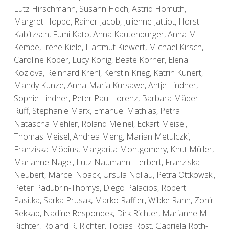
Lutz Hirschmann, Susann Hoch, Astrid Homuth,
Margret Hoppe, Rainer Jacob, Julienne Jattiot, Horst
Kabitzsch, Fumi Kato, Anna Kautenburger, Anna M.
Kempe, Irene Kiele, Hartmut Kiewert, Michael Kirsch,
Caroline Kober, Lucy König, Beate Körner, Elena
Kozlova, Reinhard Krehl, Kerstin Krieg, Katrin Kunert,
Mandy Kunze, Anna-Maria Kursawe, Antje Lindner,
Sophie Lindner, Peter Paul Lorenz, Barbara Mäder-
Ruff, Stephanie Marx, Emanuel Mathias, Petra
Natascha Mehler, Roland Meinel, Eckart Meisel,
Thomas Meisel, Andrea Meng, Marian Metulczki,
Franziska Möbius, Margarita Montgomery, Knut Müller,
Marianne Nagel, Lutz Naumann-Herbert, Franziska
Neubert, Marcel Noack, Ursula Nollau, Petra Ottkowski,
Peter Padubrin-Thomys, Diego Palacios, Robert
Pasitka, Sarka Prusak, Marko Raffler, Wibke Rahn, Zohir
Rekkab, Nadine Respondek, Dirk Richter, Marianne M.
Richter, Roland R. Richter, Tobias Rost, Gabriela Roth-