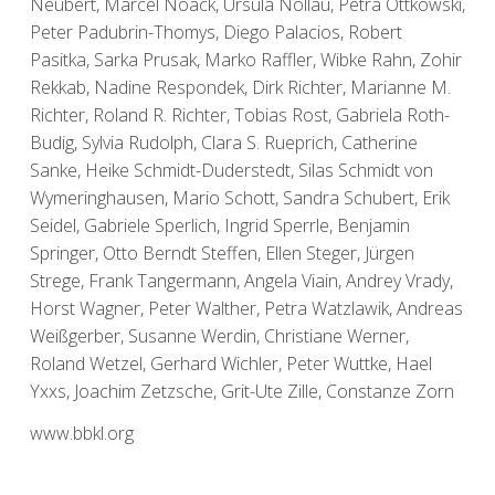
Neubert, Marcel Noack, Ursula Nollau, Petra Ottkowski,
Peter Padubrin-Thomys, Diego Palacios, Robert
Pasitka, Sarka Prusak, Marko Raffler, Wibke Rahn, Zohir
Rekkab, Nadine Respondek, Dirk Richter, Marianne M.
Richter, Roland R. Richter, Tobias Rost, Gabriela Roth-
Budig, Sylvia Rudolph, Clara S. Rueprich, Catherine
Sanke, Heike Schmidt-Duderstedt, Silas Schmidt von
Wymeringhausen, Mario Schott, Sandra Schubert, Erik
Seidel, Gabriele Sperlich, Ingrid Sperrle, Benjamin
Springer, Otto Berndt Steffen, Ellen Steger, Jürgen
Strege, Frank Tangermann, Angela Viain, Andrey Vrady,
Horst Wagner, Peter Walther, Petra Watzlawik, Andreas
Weißgerber, Susanne Werdin, Christiane Werner,
Roland Wetzel, Gerhard Wichler, Peter Wuttke, Hael
Yxxs, Joachim Zetzsche, Grit-Ute Zille, Constanze Zorn
www.bbkl.org