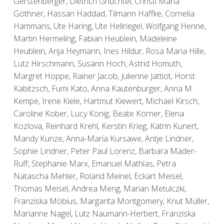
Gerstenberger, Dietrich Gnüchtel, Christl Maria
Göthner, Hassan Haddad, Tilmann Haffke, Cornelia
Hammans, Ute Haring, Ute Hellriegel, Wolfgang Henne,
Martin Hermeling, Fabian Heublein, Madeleine
Heublein, Anja Heymann, Ines Hildur, Rosa Maria Hille,
Lutz Hirschmann, Susann Hoch, Astrid Homuth,
Margret Hoppe, Rainer Jacob, Julienne Jattiot, Horst
Kabitzsch, Fumi Kato, Anna Kautenburger, Anna M.
Kempe, Irene Kiele, Hartmut Kiewert, Michael Kirsch,
Caroline Kober, Lucy König, Beate Körner, Elena
Kozlova, Reinhard Krehl, Kerstin Krieg, Katrin Kunert,
Mandy Kunze, Anna-Maria Kursawe, Antje Lindner,
Sophie Lindner, Peter Paul Lorenz, Barbara Mäder-
Ruff, Stephanie Marx, Emanuel Mathias, Petra
Natascha Mehler, Roland Meinel, Eckart Meisel,
Thomas Meisel, Andrea Meng, Marian Metulczki,
Franziska Möbius, Margarita Montgomery, Knut Müller,
Marianne Nagel, Lutz Naumann-Herbert, Franziska