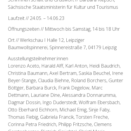
Sächsische Staatsministerin für Kultur und Tourismus
Laufzeit // 24.05. – 14.06.23
Öffnungszeiten // Mittwoch bis Samstag, 14 bis 18 Uhr
Ort // Werkschau I Halle 12, Leipziger
Baumwollspinnerei, Spinnereistraße 7, 04179 Leipzig
Ausstellungsteilnehmer:innen
Lorenzo Aceto, Harald Alff, Karl Anton, Heidi Baudrich,
Christina Baumann, Axel Bertram, Saskia Beuchel, Irene
Beyer-Stange, Claudia Biehne, Roland Borchers, Gunter
Böttger, Barbara Burck, Frank Degelow, Marc
Dettmann, Lauriane Dine, Alessandra Donnarumma,
Dagmar Dossin, Ingo Duderstedt, Wolfram Ebersbach,
Otto Eberhard Eichhorn, Michael Emig, Sinje Faby,
Thomas Fiebig, Gabriela Francik, Torsten Freche,
Corinna Petra Friedrich, Philipp Fritzsche, Clemens