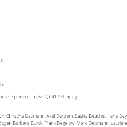
us
Uhr
nerei, Spinnereistraße 7, 04179 Leipzig
ich, Christina Baumann, Axel Bertram, Saskia Beuchel, Irene Bey
öttger, Barbara Burck, Frank Degelow, Marc Dettmann, Laurian