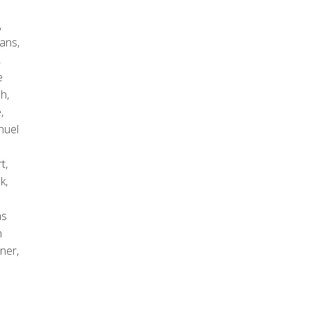
,
ans,
,
e
h,
,
nuel
t,
k,
as
n
ner,