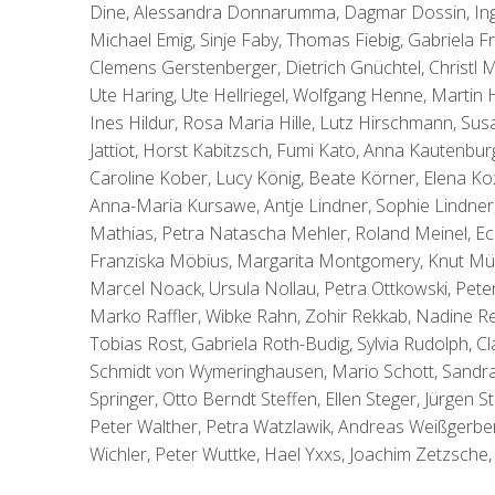
Dine, Alessandra Donnarumma, Dagmar Dossin, Ing
Michael Emig, Sinje Faby, Thomas Fiebig, Gabriela Fra
Clemens Gerstenberger, Dietrich Gnüchtel, Christl
Ute Haring, Ute Hellriegel, Wolfgang Henne, Martin
Ines Hildur, Rosa Maria Hille, Lutz Hirschmann, Su
Jattiot, Horst Kabitzsch, Fumi Kato, Anna Kautenbur
Caroline Kober, Lucy König, Beate Körner, Elena Koz
Anna-Maria Kursawe, Antje Lindner, Sophie Lindner
Mathias, Petra Natascha Mehler, Roland Meinel, Ec
Franziska Möbius, Margarita Montgomery, Knut Mül
Marcel Noack, Ursula Nollau, Petra Ottkowski, Pete
Marko Raffler, Wibke Rahn, Zohir Rekkab, Nadine Res
Tobias Rost, Gabriela Roth-Budig, Sylvia Rudolph, Cl
Schmidt von Wymeringhausen, Mario Schott, Sandra Sc
Springer, Otto Berndt Steffen, Ellen Steger, Jürgen
Peter Walther, Petra Watzlawik, Andreas Weißgerbe
Wichler, Peter Wuttke, Hael Yxxs, Joachim Zetzsche, 