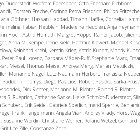
o Duderstedt, Wolfram Ebersbach, Otto Eberhard Eichhorn,
ncik, Torsten Freche, Corinna Petra Friedrich, Philipp Fritzsche
 Maria Göthner, Hassan Haddad, Tilmann Haffke, Cornelia Hamm
 Hermeling, Fabian Heublein, Madeleine Heublein, Anja Heymann
sann Hoch, Astrid Homuth, Margret Hoppe, Rainer Jacob, Julienn
ger, Anna M. Kempe, Irene Kiele, Hartmut Kiewert, Michael Kirsc
lova, Reinhard Krehl, Kerstin Krieg, Katrin Kunert, Mandy Kunze
, Peter Paul Lorenz, Barbara Mäder-Ruff, Stephanie Marx, Ema
kart Meisel, Thomas Meisel, Andrea Meng, Marian Metulczki,
ler, Marianne Nagel, Lutz Naumann-Herbert, Franziska Neuber
r Padubrin-Thomys, Diego Palacios, Robert Pasitka, Sarka Prusa
pondek, Dirk Richter, Marianne M. Richter, Roland R. Richter,
ara S. Rueprich, Catherine Sanke, Heike Schmidt-Duderstedt, Sil
hubert, Erik Seidel, Gabriele Sperlich, Ingrid Sperrle, Benjami
 Strege, Frank Tangermann, Angela Viain, Andrey Vrady, Horst Wag
r, Susanne Werdin, Christiane Werner, Roland Wetzel, Gerhard
Grit-Ute Zille, Constanze Zorn