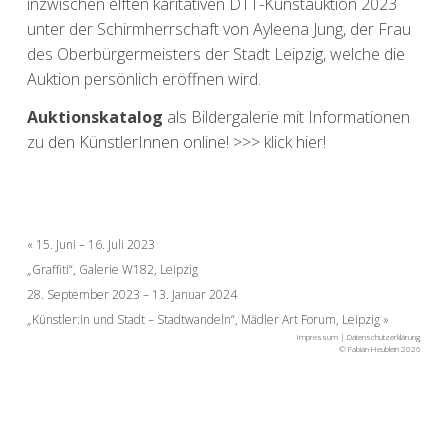
inzwischen elften karitativen DTT-Kunstauktion 2023
unter der Schirmherrschaft von Ayleena Jung, der Frau
des Oberbürgermeisters der Stadt Leipzig, welche die
Auktion persönlich eröffnen wird.
Auktionskatalog
als Bildergalerie mit Informationen
zu den KünstlerInnen online! >>> klick hier!
Beitragsnavigation
15. Juni – 16. Juli 2023
„Graffiti“, Galerie W182, Leipzig
28. September 2023 – 13. Januar 2024
„Künstler:in und Stadt – Stadtwandeln​“, Mädler Art Forum, Leipzig
Impressum
|
Datenschutzerklärung
© Fabian Heublein 2026