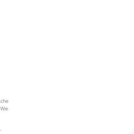
sche
:Wie
r