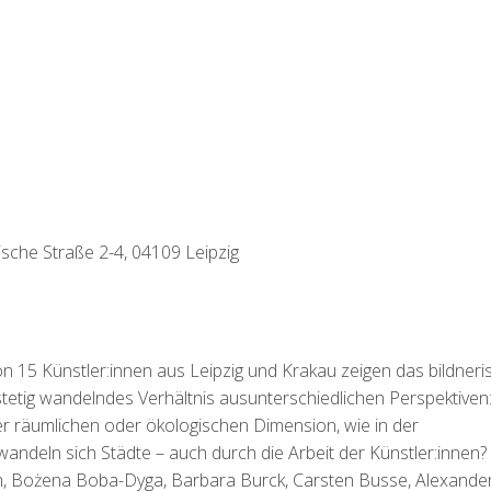
sche Straße 2-4, 04109 Leipzig
on 15 Künstler:innen aus Leipzig und Krakau zeigen das bildneri
 stetig wandelndes Verhältnis ausunterschiedlichen Perspektiven
ihrer räumlichen oder ökologischen Dimension, wie in der
wandeln sich Städte – auch durch die Arbeit der Künstler:innen?
am, Bożena Boba-Dyga, Barbara Burck, Carsten Busse, Alexande