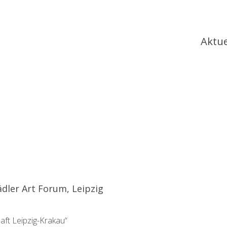
Ha
Aktue
ädler Art Forum, Leipzig
aft Leipzig-Krakau“