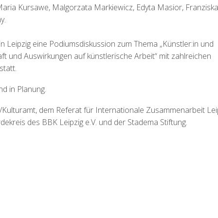
 Maria Kursawe, Malgorzata Markiewicz, Edyta Masior, Franzisk
y.
n Leipzig
eine Podiumsdiskussion zum Thema „Künstler:in und
aft und Auswirkungen auf künstlerische Arbeit“ mit zahlreichen
tatt.
nd in Planung.
g/Kulturamt, dem Referat für Internationale Zusammenarbeit Lei
dekreis des BBK Leipzig e.V. und der Stadema Stiftung.