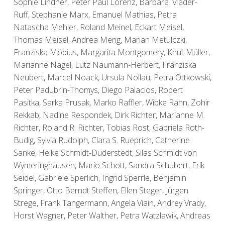
Sophie Lindner, Peter Paul Lorenz, Barbara Mäder-
Ruff, Stephanie Marx, Emanuel Mathias, Petra
Natascha Mehler, Roland Meinel, Eckart Meisel,
Thomas Meisel, Andrea Meng, Marian Metulczki,
Franziska Möbius, Margarita Montgomery, Knut Müller,
Marianne Nagel, Lutz Naumann-Herbert, Franziska
Neubert, Marcel Noack, Ursula Nollau, Petra Ottkowski,
Peter Padubrin-Thomys, Diego Palacios, Robert
Pasitka, Sarka Prusak, Marko Raffler, Wibke Rahn, Zohir
Rekkab, Nadine Respondek, Dirk Richter, Marianne M.
Richter, Roland R. Richter, Tobias Rost, Gabriela Roth-
Budig, Sylvia Rudolph, Clara S. Rueprich, Catherine
Sanke, Heike Schmidt-Duderstedt, Silas Schmidt von
Wymeringhausen, Mario Schott, Sandra Schubert, Erik
Seidel, Gabriele Sperlich, Ingrid Sperrle, Benjamin
Springer, Otto Berndt Steffen, Ellen Steger, Jürgen
Strege, Frank Tangermann, Angela Viain, Andrey Vrady,
Horst Wagner, Peter Walther, Petra Watzlawik, Andreas