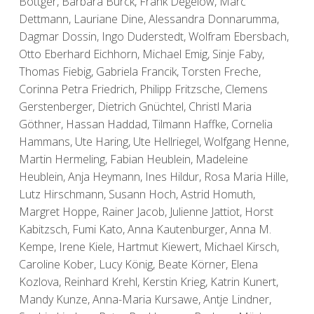
Böttger, Barbara Burck, Frank Degelow, Marc
Dettmann, Lauriane Dine, Alessandra Donnarumma,
Dagmar Dossin, Ingo Duderstedt, Wolfram Ebersbach,
Otto Eberhard Eichhorn, Michael Emig, Sinje Faby,
Thomas Fiebig, Gabriela Francik, Torsten Freche,
Corinna Petra Friedrich, Philipp Fritzsche, Clemens
Gerstenberger, Dietrich Gnüchtel, Christl Maria
Göthner, Hassan Haddad, Tilmann Haffke, Cornelia
Hammans, Ute Haring, Ute Hellriegel, Wolfgang Henne,
Martin Hermeling, Fabian Heublein, Madeleine
Heublein, Anja Heymann, Ines Hildur, Rosa Maria Hille,
Lutz Hirschmann, Susann Hoch, Astrid Homuth,
Margret Hoppe, Rainer Jacob, Julienne Jattiot, Horst
Kabitzsch, Fumi Kato, Anna Kautenburger, Anna M.
Kempe, Irene Kiele, Hartmut Kiewert, Michael Kirsch,
Caroline Kober, Lucy König, Beate Körner, Elena
Kozlova, Reinhard Krehl, Kerstin Krieg, Katrin Kunert,
Mandy Kunze, Anna-Maria Kursawe, Antje Lindner,