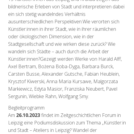
bildnerische Erleben von Stadt und interpretieren dabei
ein sich stetig wandelndes Verhältnis
ausunterschiedlichen Perspektiven:Wie verorten sich
Künstler:innen in ihrer Stadt, wie in ihrer räumlichen
oder ökologischen Dimension, wie in der
Stadtgesellschaft und wie wirken diese zurück? Wie
wandeln sich Städte – auch durch die Arbeit der
Künstler:innen?Gezeigt werden Werke von Harald Alff,
Axel Bertram, Bożena Boba-Dyga, Barbara Burck,
Carsten Busse, Alexander Gutsche, Fabian Heublein,
Krysztof Kiwerski, Anna Maria Kursawe, Malgorzata
Markiewicz, Edyta Masior, Franziska Neubert, Pavel
Sergunin, Wiebke Rahn, Wolfgang Smy.
Begleitprogramm
Am
26.10.2023
findet im
Zeitgeschichtlichen Forum in
Leipzig
eine Podiumsdiskussion zum Thema „Künstler:in
und Stadt – Ateliers in Leipzig? Wandel der