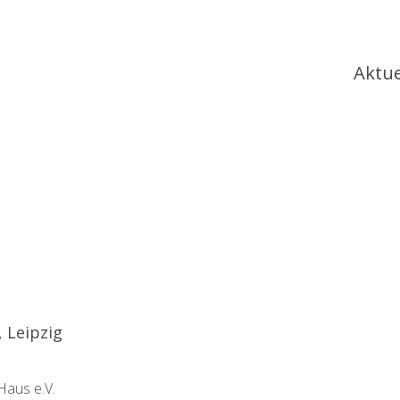
Ha
Aktue
 Leipzig
Haus e.V.