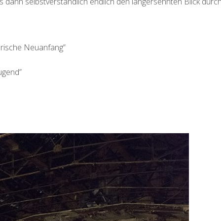
 es dann selbstverständlich endlich den langersehnten Blick durc
orische Neuanfang”
ugend”