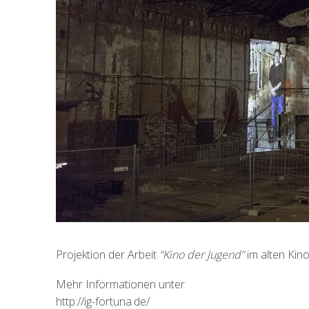
Projektion der Arbeit
“Kino der Jugend”
im alten Kin
Mehr Informationen unter
http://ig-fortuna.de/