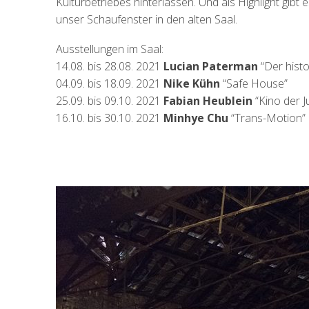
Kulturbetriebes hinterlassen. Und als Highlight gibt
unser Schaufenster in den alten Saal.
Ausstellungen im Saal:
14.08. bis 28.08. 2021
Lucian Paterman
“Der hist
04.09. bis 18.09. 2021
Nike Kühn
“Safe House”
25.09. bis 09.10. 2021
Fabian Heublein
“Kino der J
16.10. bis 30.10. 2021
Minhye Chu
“Trans-Motion”