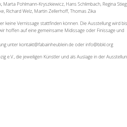
, Marta Pohlmann-Kryszkiewicz, Hans Schlimbach, Regina Stiege
, Richard Welz, Martin Zellerhoff, Thomas Zika
r keine Vernissage stattfinden können. Die Ausstellung wird bi
wir hoffen auf eine gemeinsame Midissage oder Finissage und
dung unter kontakt@fabainheublein.de oder info@bbkl.org
g e.V., die jeweiligen Künstler und als Auslage in der Ausstellu