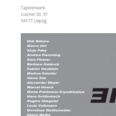
Tapetenwerk
Lützner Str. 91
04177 Leipzig