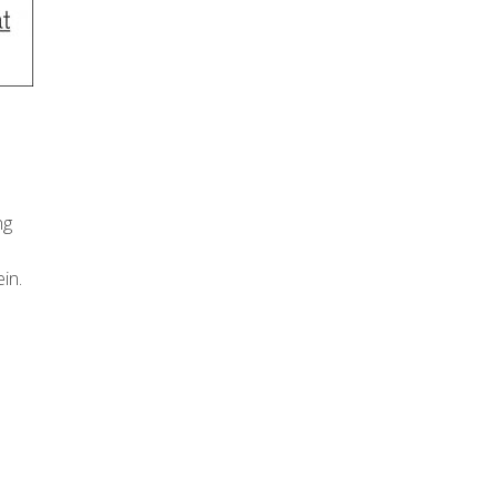
ng
in.