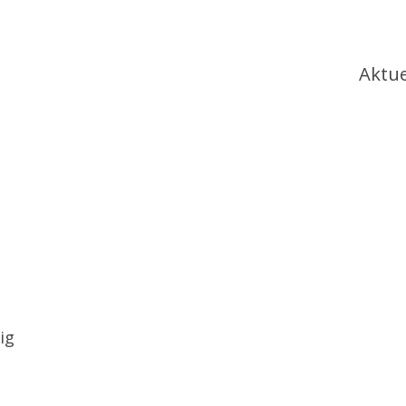
Ha
Aktue
ig