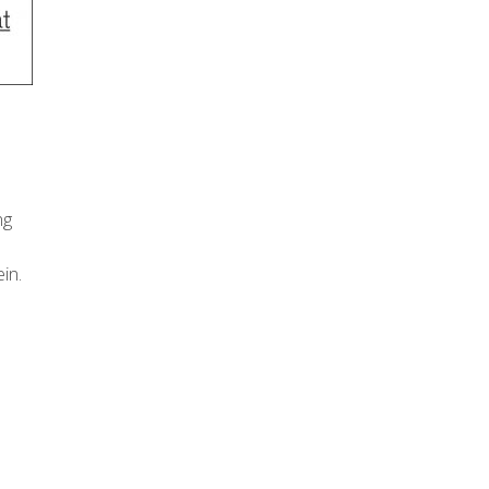
ng
in.