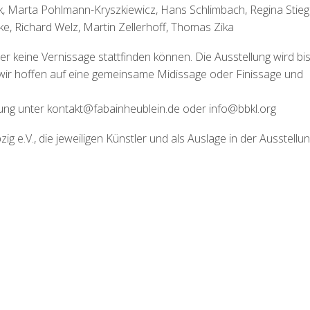
, Marta Pohlmann-Kryszkiewicz, Hans Schlimbach, Regina Stiege
, Richard Welz, Martin Zellerhoff, Thomas Zika
r keine Vernissage stattfinden können. Die Ausstellung wird bi
wir hoffen auf eine gemeinsame Midissage oder Finissage und
dung unter kontakt@fabainheublein.de oder info@bbkl.org
g e.V., die jeweiligen Künstler und als Auslage in der Ausstellu