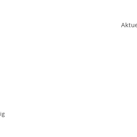
Ha
Aktue
ig